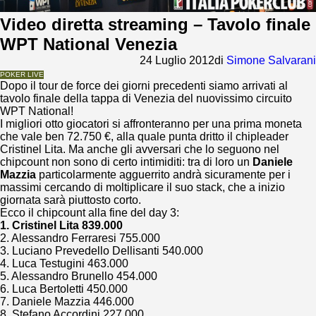
Video diretta streaming – Tavolo finale
WPT National Venezia
24 Luglio 2012
di
Simone Salvarani
POKER LIVE
Dopo il tour de force dei giorni precedenti siamo arrivati al
tavolo finale della tappa di Venezia del nuovissimo circuito
WPT National!
I migliori otto giocatori si affronteranno per una prima moneta
che vale ben 72.750 €, alla quale punta dritto il chipleader
Cristinel Lita. Ma anche gli avversari che lo seguono nel
chipcount non sono di certo intimiditi: tra di loro un
Daniele
Mazzia
particolarmente agguerrito andrà sicuramente per i
massimi cercando di moltiplicare il suo stack, che a inizio
giornata sarà piuttosto corto.
Ecco il chipcount alla fine del day 3:
1. Cristinel Lita 839.000
2. Alessandro Ferraresi 755.000
3. Luciano Prevedello Dellisanti 540.000
4. Luca Testugini 463.000
5. Alessandro Brunello 454.000
6. Luca Bertoletti 450.000
7. Daniele Mazzia 446.000
8. Stefano Accordini 227.000