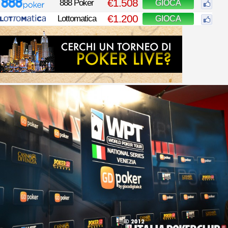
€1.508
888 Poker
GIOCA
€1.200
Lottomatica
GIOCA