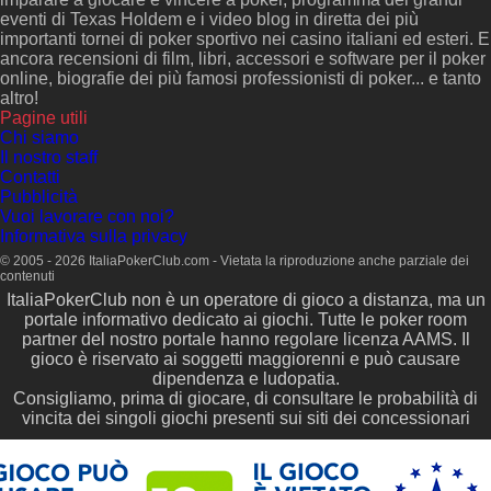
eventi di Texas Holdem e i video blog in diretta dei più
importanti tornei di poker sportivo nei casino italiani ed esteri. E
ancora recensioni di film, libri, accessori e software per il poker
online, biografie dei più famosi professionisti di poker... e tanto
altro!
Pagine utili
Chi siamo
Il nostro staff
Contatti
Pubblicità
Vuoi lavorare con noi?
Informativa sulla privacy
© 2005 - 2026 ItaliaPokerClub.com - Vietata la riproduzione anche parziale dei
contenuti
ItaliaPokerClub non è un operatore di gioco a distanza, ma un
portale informativo dedicato ai giochi. Tutte le poker room
partner del nostro portale hanno regolare licenza AAMS. Il
gioco è riservato ai soggetti maggiorenni e può causare
dipendenza e ludopatia.
Consigliamo, prima di giocare, di consultare le probabilità di
vincita dei singoli giochi presenti sui siti dei concessionari