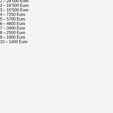
1 – 28’000 Euro
2 – 16’500 Euro
3 – 10’500 Euro
4 – 7250 Euro
5 – 5700 Euro
6 – 4600 Euro
7 – 3400 Euro
8 – 2500 Euro
9 – 1800 Euro
10 – 1400 Euro