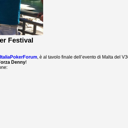
er Festival
ItaliaPokerForum
, è al tavolo finale dell’evento di Malta del 
Forza Denny
!
one: