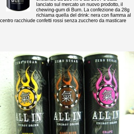
lanciato sul mercato un nuovo prodotto, il
chewing-gum di Burn. La confezione da 28g
richiama quella del drink: nera con fiamma al
centro racchiude confetti rossi senza zucchero da masticare