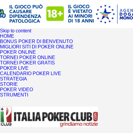
Skip to content
HOME
BONUS POKER DI BENVENUTO
MIGLIORI SITI DI POKER ONLINE
POKER ONLINE
TORNEI POKER ONLINE
TORNEI POKER GRATIS
POKER LIVE
CALENDARIO POKER LIVE
STRATEGIA
STORIE
POKER VIDEO
STRUMENTI