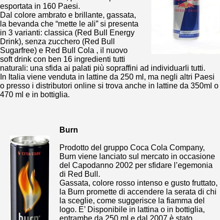
esportata in 160 Paesi.
Dal colore ambrato e brillante, gassata,
la bevanda che “mette le ali” si presenta
in 3 varianti: classica (Red Bull Energy
Drink), senza zucchero (Red Bull
Sugarfree) e Red Bull Cola , il nuovo
soft drink con ben 16 ingredienti tutti
naturali: una sfida ai palati più sopraffini ad individuarli tutti.
In Italia viene venduta in lattine da 250 ml, ma negli altri Paesi
o presso i distributori online si trova anche in lattine da 350ml o
470 ml e in bottiglia.
Burn
Prodotto del gruppo Coca Cola Company,
Burn viene lanciato sul mercato in occasione
del Capodanno 2002 per sfidare l’egemonia
di Red Bull.
Gassata, colore rosso intenso e gusto fruttato,
la Burn promette di accendere la serata di chi
la sceglie, come suggerisce la fiamma del
logo. E’ Disponibile in lattina o in bottiglia,
entrambe da 250 ml e dal 2007 è stato