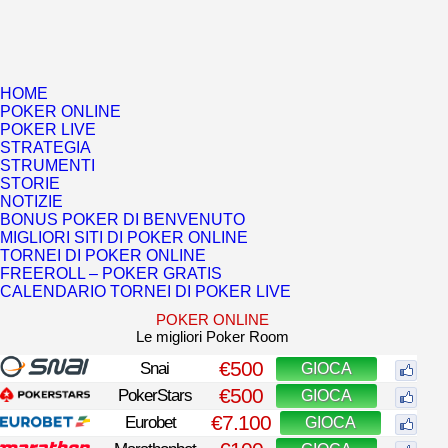
HOME
POKER ONLINE
POKER LIVE
STRATEGIA
STRUMENTI
STORIE
NOTIZIE
BONUS POKER DI BENVENUTO
MIGLIORI SITI DI POKER ONLINE
TORNEI DI POKER ONLINE
FREEROLL – POKER GRATIS
CALENDARIO TORNEI DI POKER LIVE
POKER ONLINE
Le migliori Poker Room
€500
Snai
GIOCA
€500
PokerStars
GIOCA
€7.100
Eurobet
GIOCA