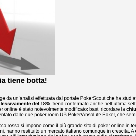
ia tiene botta!
e da un’analisi effettuata dal portale PokerScout che ha studiato
lessivamente del 18%
, trend confermato anche nell’ultima set
 online è stato notevolmente modificato: basti ricordare la
chiu
entato dalle due poker room UB Poker/Absolute Poker, che sem
cca rossa si impone come il più grande sito di poker online in term
iorni, hanno restituito un mercato italiano comunque in crescita. 