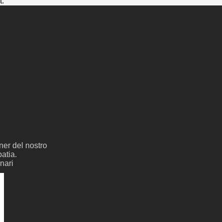
t.
ner del nostro
atia.
nari