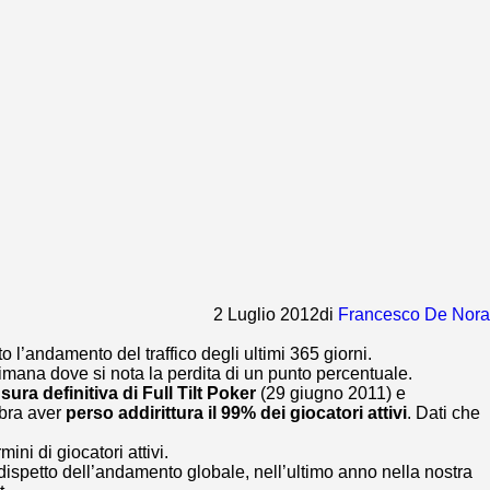
2 Luglio 2012
di
Francesco De Nora
 l’andamento del traffico degli ultimi 365 giorni.
timana dove si nota la perdita di un punto percentuale.
sura definitiva di Full Tilt Poker
(29 giugno 2011) e
bra aver
perso addirittura il 99% dei giocatori attivi
. Dati che
ini di giocatori attivi.
A dispetto dell’andamento globale, nell’ultimo anno nella nostra