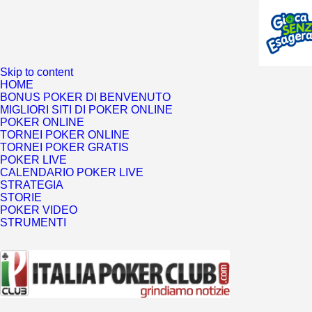
Skip to content
HOME
BONUS POKER DI BENVENUTO
MIGLIORI SITI DI POKER ONLINE
POKER ONLINE
TORNEI POKER ONLINE
TORNEI POKER GRATIS
POKER LIVE
CALENDARIO POKER LIVE
STRATEGIA
STORIE
POKER VIDEO
STRUMENTI