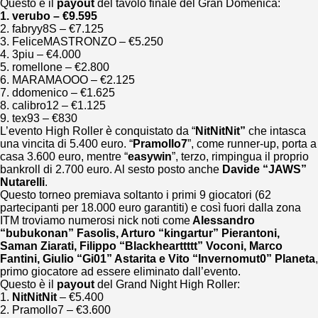
Questo è il
payout
del tavolo finale del Gran Domenica:
1. verubo – €9.595
2. fabryy8S – €7.125
3. FeliceMASTRONZO – €5.250
4. 3piu – €4.000
5. romellone – €2.800
6. MARAMAOOO – €2.125
7. ddomenico – €1.625
8. calibro12 – €1.125
9. tex93 – €830
L’evento High Roller è conquistato da “
NitNitNit”
che intasca
una vincita di 5.400 euro. “
Pramollo7
”, come runner-up, porta a
casa 3.600 euro, mentre “
easywin
”, terzo, rimpingua il proprio
bankroll di 2.700 euro. Al sesto posto anche
Davide “JAWS”
Nutarelli
.
Questo torneo premiava soltanto i primi 9 giocatori (62
partecipanti per 18.000 euro garantiti) e così fuori dalla zona
ITM troviamo numerosi nick noti come
Alessandro
“bubukonan” Fasolis, Arturo “kingartur” Pierantoni,
Saman Ziarati, Filippo “Blackhearttttt” Voconi, Marco
Fantini, Giulio “Gi01” Astarita e Vito “Invernomut0” Planeta
,
primo giocatore ad essere eliminato dall’evento.
Questo è il
payout
del Grand Night High Roller:
1.
NitNitNit
– €5.400
2. Pramollo7 – €3.600