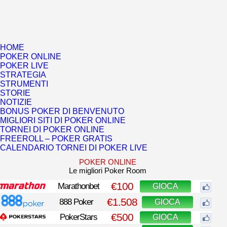
HOME
POKER ONLINE
POKER LIVE
STRATEGIA
STRUMENTI
STORIE
NOTIZIE
BONUS POKER DI BENVENUTO
MIGLIORI SITI DI POKER ONLINE
TORNEI DI POKER ONLINE
FREEROLL – POKER GRATIS
CALENDARIO TORNEI DI POKER LIVE
POKER ONLINE
Le migliori Poker Room
€100
Marathonbet
GIOCA
€1.508
888 Poker
GIOCA
€500
PokerStars
GIOCA