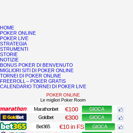
HOME
POKER ONLINE
POKER LIVE
STRATEGIA
STRUMENTI
STORIE
NOTIZIE
BONUS POKER DI BENVENUTO
MIGLIORI SITI DI POKER ONLINE
TORNEI DI POKER ONLINE
FREEROLL – POKER GRATIS
CALENDARIO TORNEI DI POKER LIVE
POKER ONLINE
Le migliori Poker Room
€100
Marathonbet
GIOCA
€300
Goldbet
GIOCA
€10 in FS
Bet365
GIOCA