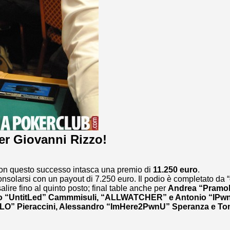
per Giovanni Rizzo!
con questo successo intasca una premio di
11.250 euro
.
solarsi con un payout di 7.250 euro. Il podio è completato da “
alire fino al quinto posto; final table anche per
Andrea “Pramol
o “UntitLed” Cammmisuli, “ALLWATCHER” e Antonio “IPwn
LO” Pieraccini, Alessandro “ImHere2PwnU
” Speranza e T