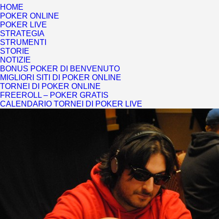
HOME
POKER ONLINE
POKER LIVE
STRATEGIA
STRUMENTI
STORIE
NOTIZIE
BONUS POKER DI BENVENUTO
MIGLIORI SITI DI POKER ONLINE
TORNEI DI POKER ONLINE
FREEROLL – POKER GRATIS
CALENDARIO TORNEI DI POKER LIVE