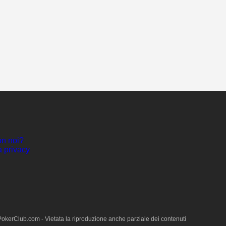
on noi?
a privacy
PokerClub.com - Vietata la riproduzione anche parziale dei contenuti