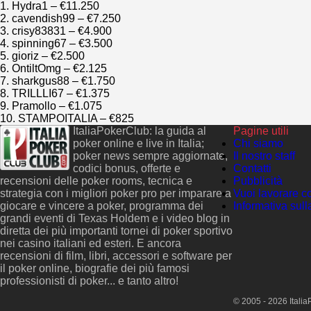
1. Hydra1 – €11.250
2. cavendish99 – €7.250
3. crisy83831 – €4.900
4. spinning67 – €3.500
5. gioriz – €2.500
6. OntiltOmg – €2.125
7. sharkgus88 – €1.750
8. TRILLLI67 – €1.375
9. Pramollo – €1.075
10. STAMPOITALIA – €825
ItaliaPokerClub: la guida al
Pagine utili
poker online e live in Italia;
Chi siamo
poker news sempre aggiornate,
Il nostro staff
codici bonus, offerte e
Contatti
recensioni delle poker rooms, tecnica e
Pubblicità
strategia con i migliori poker pro per imparare a
Vuoi lavorare c
giocare e vincere a poker, programma dei
Informativa sull
grandi eventi di Texas Holdem e i video blog in
diretta dei più importanti tornei di poker sportivo
nei casino italiani ed esteri. E ancora
recensioni di film, libri, accessori e software per
il poker online, biografie dei più famosi
professionisti di poker... e tanto altro!
© 2005 - 2026 Italia