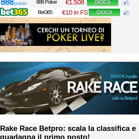
€1.508
888 Poker
GIOCA
€10 in FS
Bet365
GIOCA
Rake Race Betpro: scala la classifica e
guadagna il primo posto!