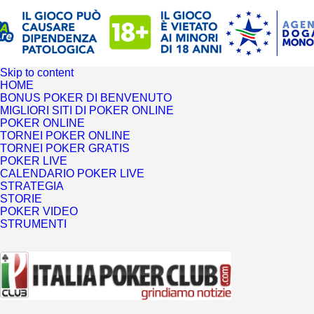
Skip to content
HOME
BONUS POKER DI BENVENUTO
MIGLIORI SITI DI POKER ONLINE
POKER ONLINE
TORNEI POKER ONLINE
TORNEI POKER GRATIS
POKER LIVE
CALENDARIO POKER LIVE
STRATEGIA
STORIE
POKER VIDEO
STRUMENTI