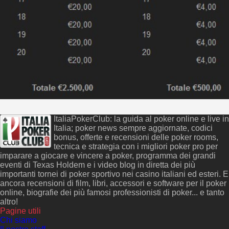
ItaliaPokerClub: la guida al poker online e live in
Italia; poker news sempre aggiornate, codici
bonus, offerte e recensioni delle poker rooms,
tecnica e strategia con i migliori poker pro per
imparare a giocare e vincere a poker, programma dei grandi
eventi di Texas Holdem e i video blog in diretta dei più
importanti tornei di poker sportivo nei casino italiani ed esteri. E
ancora recensioni di film, libri, accessori e software per il poker
online, biografie dei più famosi professionisti di poker... e tanto
altro!
Pagine utili
Chi siamo