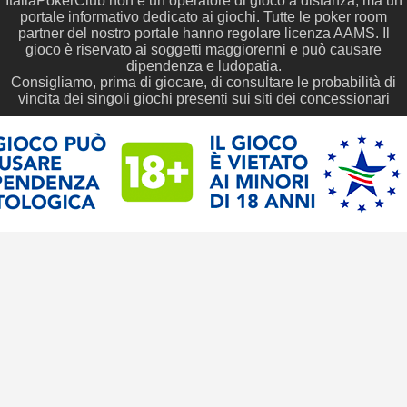
ItaliaPokerClub non è un operatore di gioco a distanza, ma un
portale informativo dedicato ai giochi. Tutte le poker room
partner del nostro portale hanno regolare licenza AAMS. Il
gioco è riservato ai soggetti maggiorenni e può causare
dipendenza e ludopatia.
Consigliamo, prima di giocare, di consultare le probabilità di
vincita dei singoli giochi presenti sui siti dei concessionari