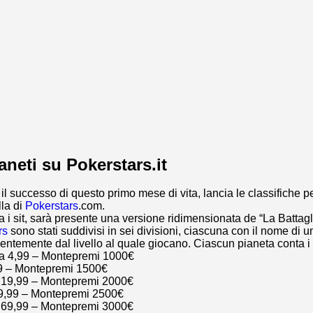
aneti su Pokerstars.it
il successo di questo primo mese di vita, lancia le classifiche per
lla di
Pokerstars
.com.
 i sit, sarà presente una versione ridimensionata de “La Battagli
rs
sono stati suddivisi in sei divisioni, ciascuna con il nome di 
dentemente dal livello al quale giocano. Ciascun pianeta conta i
 a 4,99 – Montepremi 1000€
99 – Montepremi 1500€
 19,99 – Montepremi 2000€
9,99 – Montepremi 2500€
 69,99 – Montepremi 3000€