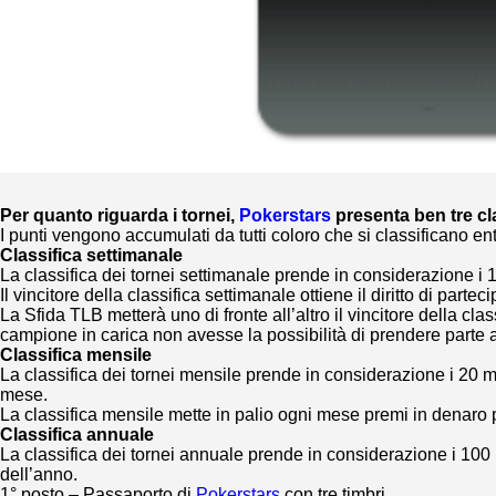
Per quanto riguarda i tornei,
Pokerstars
presenta ben tre cl
I punti vengono accumulati da tutti coloro che si classificano ent
Classifica settimanale
La classifica dei tornei settimanale prende in considerazione i 10
Il vincitore della classifica settimanale ottiene il diritto di p
La Sfida TLB metterà uno di fronte all’altro il vincitore della cla
campione in carica non avesse la possibilità di prendere parte al
Classifica mensile
La classifica dei tornei mensile prende in considerazione i 20 migl
mese.
La classifica mensile mette in palio ogni mese premi in denaro p
Classifica annuale
La classifica dei tornei annuale prende in considerazione i 100 mig
dell’anno.
1° posto – Passaporto di
Pokerstars
con tre timbri