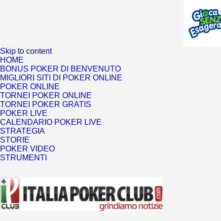
Skip to content
HOME
BONUS POKER DI BENVENUTO
MIGLIORI SITI DI POKER ONLINE
POKER ONLINE
TORNEI POKER ONLINE
TORNEI POKER GRATIS
POKER LIVE
CALENDARIO POKER LIVE
STRATEGIA
STORIE
POKER VIDEO
STRUMENTI