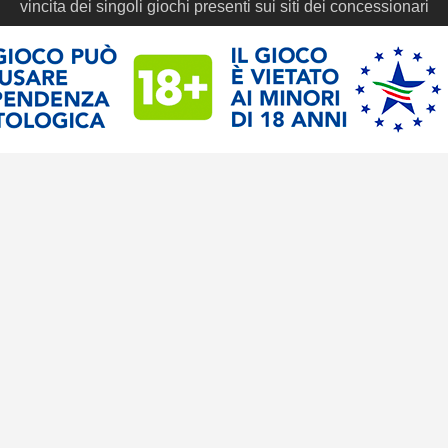
vincita dei singoli giochi presenti sui siti dei concessionari