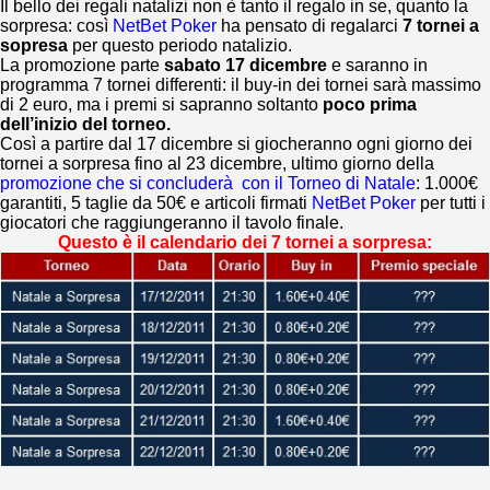
Il bello dei regali natalizi non è tanto il regalo in se, quanto la
sorpresa: così
NetBet Poker
ha pensato di regalarci
7 tornei a
sopresa
per questo periodo natalizio.
La promozione parte
sabato 17 dicembre
e saranno in
programma 7 tornei differenti: il buy-in dei tornei sarà massimo
di 2 euro, ma i premi si sapranno soltanto
poco prima
dell’inizio del torneo.
Così a partire dal 17 dicembre si giocheranno ogni giorno dei
tornei a sorpresa fino al 23 dicembre, ultimo giorno della
promozione che si concluderà con il Torneo di Natale
: 1.000€
garantiti, 5 taglie da 50€ e articoli firmati
NetBet Poker
per tutti i
giocatori che raggiungeranno il tavolo finale.
Questo è il calendario dei 7 tornei a sorpresa: