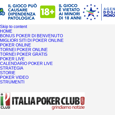
Skip to content
HOME
BONUS POKER DI BENVENUTO
MIGLIORI SITI DI POKER ONLINE
POKER ONLINE
TORNEI POKER ONLINE
TORNEI POKER GRATIS
POKER LIVE
CALENDARIO POKER LIVE
STRATEGIA
STORIE
POKER VIDEO
STRUMENTI