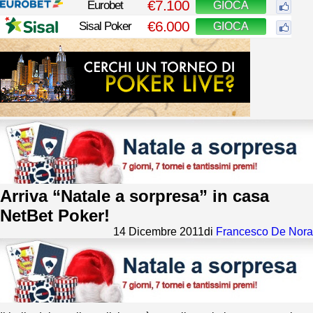
€7.100
Eurobet
GIOCA
€6.000
Sisal Poker
GIOCA
Arriva “Natale a sorpresa” in casa
NetBet Poker!
14 Dicembre 2011
di
Francesco De Nora