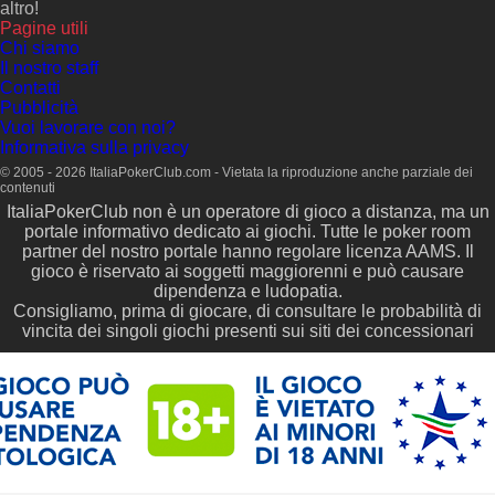
altro!
Pagine utili
Chi siamo
Il nostro staff
Contatti
Pubblicità
Vuoi lavorare con noi?
Informativa sulla privacy
© 2005 - 2026 ItaliaPokerClub.com - Vietata la riproduzione anche parziale dei
contenuti
ItaliaPokerClub non è un operatore di gioco a distanza, ma un
portale informativo dedicato ai giochi. Tutte le poker room
partner del nostro portale hanno regolare licenza AAMS. Il
gioco è riservato ai soggetti maggiorenni e può causare
dipendenza e ludopatia.
Consigliamo, prima di giocare, di consultare le probabilità di
vincita dei singoli giochi presenti sui siti dei concessionari