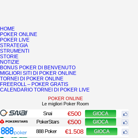
HOME
POKER ONLINE
POKER LIVE
STRATEGIA
STRUMENTI
STORIE
NOTIZIE
BONUS POKER DI BENVENUTO
MIGLIORI SITI DI POKER ONLINE
TORNEI DI POKER ONLINE
FREEROLL – POKER GRATIS
CALENDARIO TORNEI DI POKER LIVE
POKER ONLINE
Le migliori Poker Room
€500
Snai
GIOCA
€500
PokerStars
GIOCA
€1.508
888 Poker
GIOCA