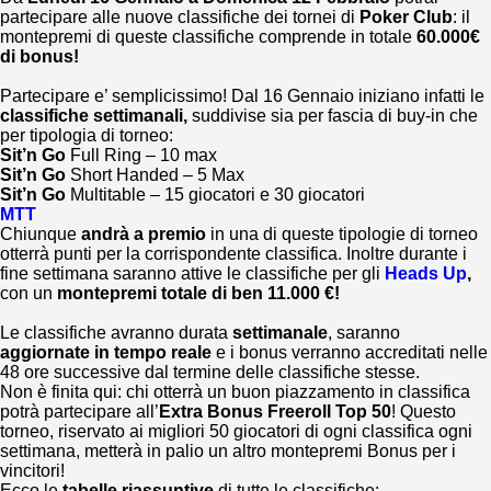
partecipare alle nuove classifiche dei tornei di
Poker Club
: il
montepremi di queste classifiche comprende in totale
60.000€
di bonus!
Partecipare e’ semplicissimo! Dal 16 Gennaio iniziano infatti le
classifiche settimanali,
suddivise sia per fascia di buy-in che
per tipologia di torneo:
Sit’n Go
Full Ring – 10 max
Sit’n Go
Short Handed – 5 Max
Sit’n Go
Multitable – 15 giocatori e 30 giocatori
MTT
Chiunque
andrà a premio
in una di queste tipologie di torneo
otterrà punti per la corrispondente classifica. Inoltre durante i
fine settimana saranno attive le classifiche per gli
Heads Up
,
con un
montepremi totale di ben 11.000 €!
Le classifiche avranno durata
settimanale
, saranno
aggiornate in tempo reale
e i bonus verranno accreditati nelle
48 ore successive dal termine delle classifiche stesse.
Non è finita qui: chi otterrà un buon piazzamento in classifica
potrà partecipare all’
Extra Bonus Freeroll Top 50
! Questo
torneo, riservato ai migliori 50 giocatori di ogni classifica ogni
settimana, metterà in palio un altro montepremi Bonus per i
vincitori!
Ecco le
tabelle riassuntive
di tutte le classifiche: