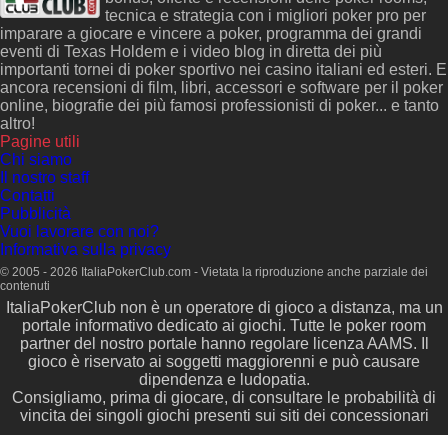
tecnica e strategia con i migliori poker pro per
imparare a giocare e vincere a poker, programma dei grandi
eventi di Texas Holdem e i video blog in diretta dei più
importanti tornei di poker sportivo nei casino italiani ed esteri. E
ancora recensioni di film, libri, accessori e software per il poker
online, biografie dei più famosi professionisti di poker... e tanto
altro!
Pagine utili
Chi siamo
Il nostro staff
Contatti
Pubblicità
Vuoi lavorare con noi?
Informativa sulla privacy
© 2005 - 2026 ItaliaPokerClub.com - Vietata la riproduzione anche parziale dei
contenuti
ItaliaPokerClub non è un operatore di gioco a distanza, ma un
portale informativo dedicato ai giochi. Tutte le poker room
partner del nostro portale hanno regolare licenza AAMS. Il
gioco è riservato ai soggetti maggiorenni e può causare
dipendenza e ludopatia.
Consigliamo, prima di giocare, di consultare le probabilità di
vincita dei singoli giochi presenti sui siti dei concessionari