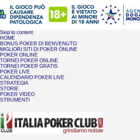
Skip to content
HOME
BONUS POKER DI BENVENUTO
MIGLIORI SITI DI POKER ONLINE
POKER ONLINE
TORNEI POKER ONLINE
TORNEI POKER GRATIS
POKER LIVE
CALENDARIO POKER LIVE
STRATEGIA
STORIE
POKER VIDEO
STRUMENTI