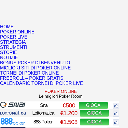
HOME
POKER ONLINE
POKER LIVE
STRATEGIA
STRUMENTI
STORIE
NOTIZIE
BONUS POKER DI BENVENUTO
MIGLIORI SITI DI POKER ONLINE
TORNEI DI POKER ONLINE
FREEROLL – POKER GRATIS
CALENDARIO TORNEI DI POKER LIVE
POKER ONLINE
Le migliori Poker Room
€500
Snai
GIOCA
€1.200
Lottomatica
GIOCA
€1.508
888 Poker
GIOCA