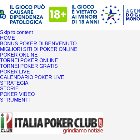
Skip to content
HOME
BONUS POKER DI BENVENUTO
MIGLIORI SITI DI POKER ONLINE
POKER ONLINE
TORNEI POKER ONLINE
TORNEI POKER GRATIS
POKER LIVE
CALENDARIO POKER LIVE
STRATEGIA
STORIE
POKER VIDEO
STRUMENTI