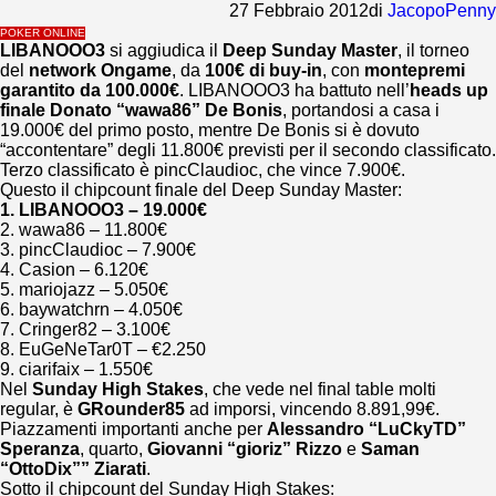
27 Febbraio 2012
di
JacopoPenny
POKER ONLINE
LIBANOOO3
si aggiudica il
Deep Sunday Master
, il torneo
del
network Ongame
, da
100€ di buy-in
, con
montepremi
garantito da 100.000€
. LIBANOOO3 ha battuto nell’
heads up
finale Donato “wawa86” De Bonis
, portandosi a casa i
19.000€ del primo posto, mentre De Bonis si è dovuto
“accontentare” degli 11.800€ previsti per il secondo classificato.
Terzo classificato è pincClaudioc, che vince 7.900€.
Questo il chipcount finale del Deep Sunday Master:
1. LIBANOOO3 – 19.000€
2. wawa86 – 11.800€
3. pincClaudioc – 7.900€
4. Casion – 6.120€
5. mariojazz – 5.050€
6. baywatchrn – 4.050€
7. Cringer82 – 3.100€
8. EuGeNeTar0T – €2.250
9. ciarifaix – 1.550€
Nel
Sunday High Stakes
, che vede nel final table molti
regular, è
GRounder85
ad imporsi, vincendo 8.891,99€.
Piazzamenti importanti anche per
Alessandro “LuCkyTD”
Speranza
, quarto,
Giovanni “gioriz” Rizzo
e
Saman
“OttoDix”” Ziarati
.
Sotto il chipcount del Sunday High Stakes: