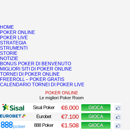
HOME
POKER ONLINE
POKER LIVE
STRATEGIA
STRUMENTI
STORIE
NOTIZIE
BONUS POKER DI BENVENUTO
MIGLIORI SITI DI POKER ONLINE
TORNEI DI POKER ONLINE
FREEROLL – POKER GRATIS
CALENDARIO TORNEI DI POKER LIVE
POKER ONLINE
Le migliori Poker Room
€6.000
Sisal Poker
GIOCA
€7.100
Eurobet
GIOCA
€1.508
888 Poker
GIOCA