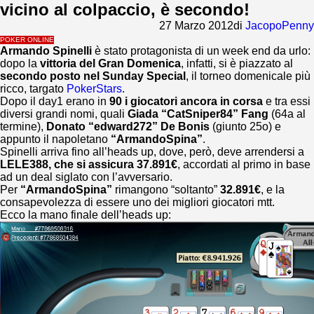
vicino al colpaccio, è secondo!
27 Marzo 2012
di
JacopoPenny
POKER ONLINE
Armando Spinelli
è stato protagonista di un week end da urlo:
dopo la
vittoria del Gran Domenica
, infatti, si è piazzato al
secondo posto nel Sunday Special
, il torneo domenicale più
ricco, targato
PokerStars
.
Dopo il day1 erano in
90 i giocatori ancora in corsa
e tra essi
diversi grandi nomi, quali
Giada “CatSniper84” Fang
(64a al
termine),
Donato “edward272” De Bonis
(giunto 25o) e
appunto il napoletano
“ArmandoSpina”
.
Spinelli arriva fino all’heads up, dove, però, deve arrendersi a
LELE388, che si assicura 37.891€
, accordati al primo in base
ad un deal siglato con l’avversario.
Per
“ArmandoSpina”
rimangono “soltanto”
32.891€
, e la
consapevolezza di essere uno dei migliori giocatori mtt.
Ecco la mano finale dell’heads up: