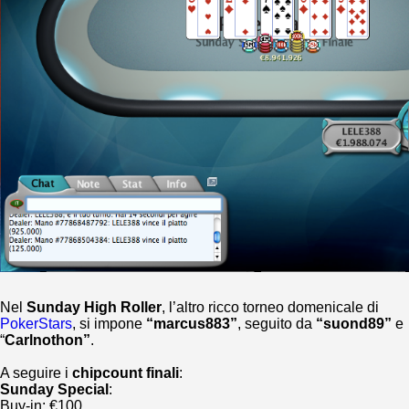
Nel
Sunday High Roller
, l’altro ricco torneo domenicale di
PokerStars
, si impone
“marcus883”
, seguito da
“suond89”
e
“
Carlnothon”
.
A seguire i
chipcount finali
:
Sunday Special
:
Buy-in: €100