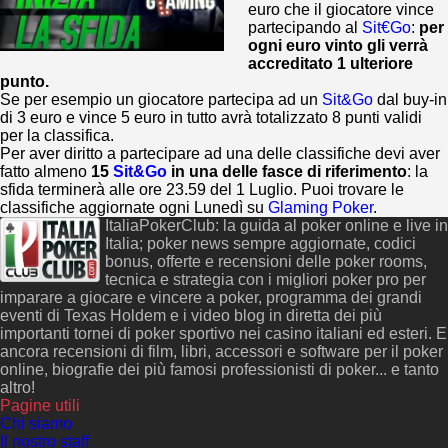
euro che il giocatore vince
partecipando al
Sit€Go
:
per
ogni euro vinto gli verrà
accreditato 1 ulteriore
punto.
Se per esempio un giocatore partecipa ad un
Sit&Go
dal buy-in
di 3 euro e vince 5 euro in tutto avrà totalizzato 8 punti validi
per la classifica.
Per aver diritto a partecipare ad una delle classifiche devi aver
fatto almeno
15
Sit&Go
in una delle fasce di riferimento
: la
sfida terminerà alle ore 23.59 del 1 Luglio. Puoi trovare le
classifiche aggiornate ogni Lunedì su
Glaming Poker
.
ItaliaPokerClub: la guida al poker online e live in
Italia; poker news sempre aggiornate, codici
bonus, offerte e recensioni delle poker rooms,
tecnica e strategia con i migliori poker pro per
imparare a giocare e vincere a poker, programma dei grandi
eventi di Texas Holdem e i video blog in diretta dei più
importanti tornei di poker sportivo nei casino italiani ed esteri. E
ancora recensioni di film, libri, accessori e software per il poker
online, biografie dei più famosi professionisti di poker... e tanto
altro!
Pagine utili
Chi siamo
Il nostro staff