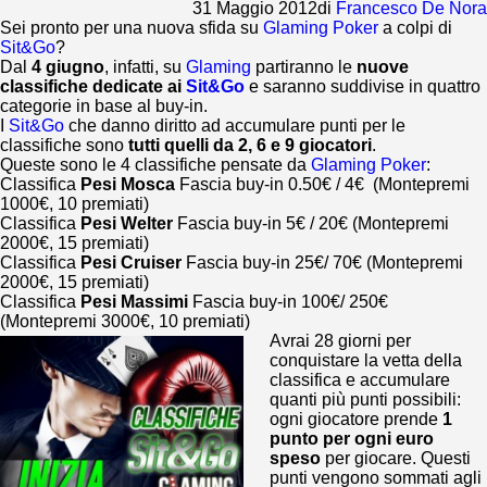
31 Maggio 2012
di
Francesco De Nora
Sei pronto per una nuova sfida su
Glaming Poker
a colpi di
Sit&Go
?
Dal
4 giugno
, infatti, su
Glaming
partiranno le
nuove
classifiche dedicate ai
Sit&Go
e saranno suddivise in quattro
categorie in base al buy-in.
I
Sit&Go
che danno diritto ad accumulare punti per le
classifiche sono
tutti quelli da 2, 6 e 9 giocatori
.
Queste sono le 4 classifiche pensate da
Glaming Poker
:
Classifica
Pesi Mosca
Fascia buy-in 0.50€ / 4€ (Montepremi
1000€, 10 premiati)
Classifica
Pesi Welter
Fascia buy-in 5€ / 20€ (Montepremi
2000€, 15 premiati)
Classifica
Pesi Cruiser
Fascia buy-in 25€/ 70€ (Montepremi
2000€, 15 premiati)
Classifica
Pesi Massimi
Fascia buy-in 100€/ 250€
(Montepremi 3000€, 10 premiati)
Avrai 28 giorni per
conquistare la vetta della
classifica e accumulare
quanti più punti possibili:
ogni giocatore prende
1
punto per ogni euro
speso
per giocare. Questi
punti vengono sommati agli