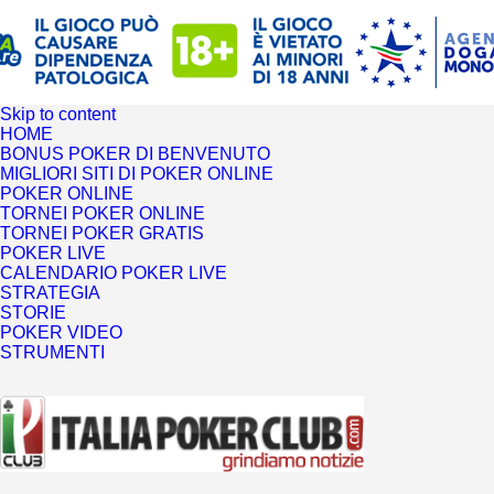
Skip to content
HOME
BONUS POKER DI BENVENUTO
MIGLIORI SITI DI POKER ONLINE
POKER ONLINE
TORNEI POKER ONLINE
TORNEI POKER GRATIS
POKER LIVE
CALENDARIO POKER LIVE
STRATEGIA
STORIE
POKER VIDEO
STRUMENTI