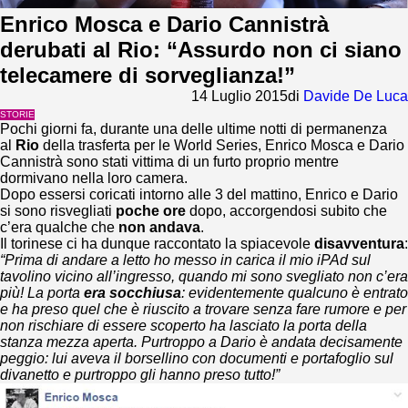
Enrico Mosca e Dario Cannistrà
derubati al Rio: “Assurdo non ci siano
telecamere di sorveglianza!”
14 Luglio 2015
di
Davide De Luca
STORIE
Pochi giorni fa, durante una delle ultime notti di permanenza
al
Rio
della trasferta per le World Series, Enrico Mosca e Dario
Cannistrà sono stati vittima di un furto proprio mentre
dormivano nella loro camera.
Dopo essersi coricati intorno alle 3 del mattino, Enrico e Dario
si sono risvegliati
poche ore
dopo, accorgendosi subito che
c’era qualche che
non andava
.
Il torinese ci ha dunque raccontato la spiacevole
disavventura
:
“Prima di andare a letto ho messo in carica il mio iPAd sul
tavolino vicino all’ingresso, quando mi sono svegliato non c’era
più! La porta
era socchiusa
: evidentemente qualcuno è entrato
e ha preso quel che è riuscito a trovare senza fare rumore e per
non rischiare di essere scoperto ha lasciato la porta della
stanza mezza aperta. Purtroppo a Dario è andata decisamente
peggio: lui aveva il borsellino con documenti e portafoglio sul
divanetto e purtroppo gli hanno preso tutto!”