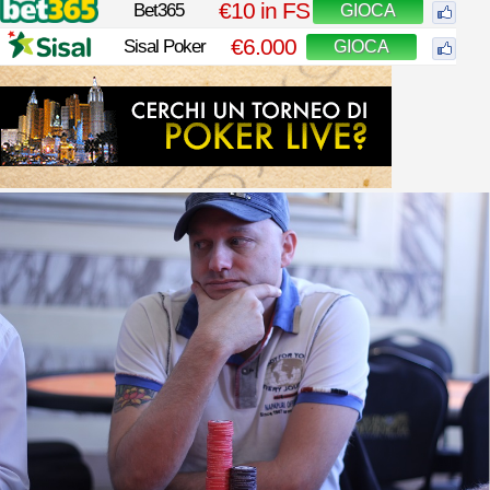
€10 in FS
Bet365
GIOCA
€6.000
Sisal Poker
GIOCA