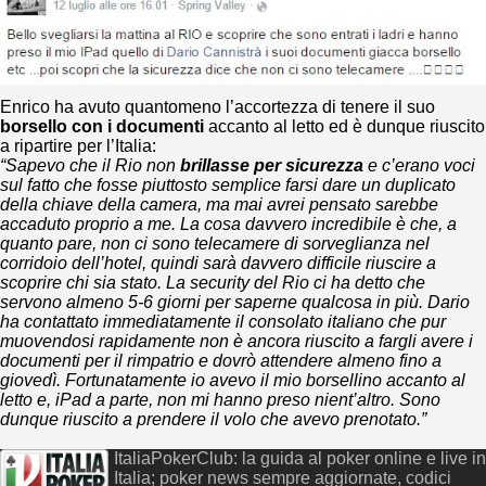
Enrico ha avuto quantomeno l’accortezza di tenere il suo
borsello con i documenti
accanto al letto ed è dunque riuscito
a ripartire per l’Italia:
“Sapevo che il Rio non
brillasse per sicurezza
e c’erano voci
sul fatto che fosse piuttosto semplice farsi dare un duplicato
della chiave della camera, ma mai avrei pensato sarebbe
accaduto proprio a me. La cosa davvero incredibile è che, a
quanto pare, non ci sono telecamere di sorveglianza nel
corridoio dell’hotel, quindi sarà davvero difficile riuscire a
scoprire chi sia stato. La security del Rio ci ha detto che
servono almeno 5-6 giorni per saperne qualcosa in più. Dario
ha contattato immediatamente il consolato italiano che pur
muovendosi rapidamente non è ancora riuscito a fargli avere i
documenti per il rimpatrio e dovrò attendere almeno fino a
giovedì. Fortunatamente io avevo il mio borsellino accanto al
letto e, iPad a parte, non mi hanno preso nient’altro. Sono
dunque riuscito a prendere il volo che avevo prenotato.”
ItaliaPokerClub: la guida al poker online e live in
Italia; poker news sempre aggiornate, codici