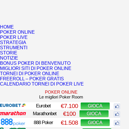
HOME
POKER ONLINE
POKER LIVE
STRATEGIA
STRUMENTI
STORIE
NOTIZIE
BONUS POKER DI BENVENUTO
MIGLIORI SITI DI POKER ONLINE
TORNEI DI POKER ONLINE
FREEROLL – POKER GRATIS
CALENDARIO TORNEI DI POKER LIVE
POKER ONLINE
Le migliori Poker Room
€7.100
Eurobet
GIOCA
€100
Marathonbet
GIOCA
€1.508
888 Poker
GIOCA