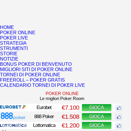
HOME
POKER ONLINE
POKER LIVE
STRATEGIA
STRUMENTI
STORIE
NOTIZIE
BONUS POKER DI BENVENUTO
MIGLIORI SITI DI POKER ONLINE
TORNEI DI POKER ONLINE
FREEROLL – POKER GRATIS
CALENDARIO TORNEI DI POKER LIVE
POKER ONLINE
Le migliori Poker Room
€7.100
Eurobet
GIOCA
€1.508
888 Poker
GIOCA
€1.200
Lottomatica
GIOCA