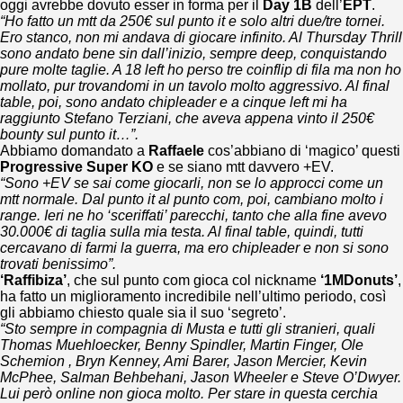
oggi avrebbe dovuto esser in forma per il
Day 1B
dell’
EPT
.
“Ho fatto un mtt da 250€ sul punto it e solo altri due/tre tornei.
Ero stanco, non mi andava di giocare infinito. Al Thursday Thrill
sono andato bene sin dall’inizio, sempre deep, conquistando
pure molte taglie. A 18 left ho perso tre coinflip di fila ma non ho
mollato, pur trovandomi in un tavolo molto aggressivo. Al final
table, poi, sono andato chipleader e a cinque left mi ha
raggiunto Stefano Terziani, che aveva appena vinto il 250€
bounty sul punto it…”.
Abbiamo domandato a
Raffaele
cos’abbiano di ‘magico’ questi
Progressive Super KO
e se siano mtt davvero +EV.
“Sono +EV se sai come giocarli, non se lo approcci come un
mtt normale. Dal punto it al punto com, poi, cambiano molto i
range. Ieri ne ho ‘sceriffati’ parecchi, tanto che alla fine avevo
30.000€ di taglia sulla mia testa. Al final table, quindi, tutti
cercavano di farmi la guerra, ma ero chipleader e non si sono
trovati benissimo”.
‘Raffibiza’
, che sul punto com gioca col nickname
‘1MDonuts’
,
ha fatto un miglioramento incredibile nell’ultimo periodo, così
gli abbiamo chiesto quale sia il suo ‘segreto’.
“Sto sempre in compagnia di Musta e tutti gli stranieri, quali
Thomas Muehloecker, Benny Spindler, Martin Finger, Ole
Schemion , Bryn Kenney, Ami Barer, Jason Mercier, Kevin
McPhee, Salman Behbehani, Jason Wheeler e Steve O’Dwyer.
Lui però online non gioca molto. Per stare in questa cerchia