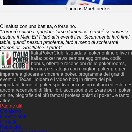
Thomas Muehloecker
Ci saluta con una battuta, o forse no.
“Tornerò online a grindare forse domenica, perché se dovessi
bustare il Main EPT farò altri eventi live. Sicuramente farò final
table, quindi nessun problema, farò a meno di schierarmi
domenica. Sballiato?!? (ride)”.
ItaliaPokerClub: la guida al poker online e live in
Italia; poker news sempre aggiornate, codici
bonus, offerte e recensioni delle poker rooms,
tecnica e strategia con i migliori poker pro per
imparare a giocare e vincere a poker, programma dei grandi
eventi di Texas Holdem e i video blog in diretta dei più
importanti tornei di poker sportivo nei casino italiani ed esteri. E
ancora recensioni di film, libri, accessori e software per il poker
online, biografie dei più famosi professionisti di poker... e tanto
altro!
Pagine utili
Chi siamo
Il nostro staff
Contatti
Pubblicità