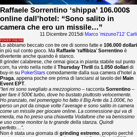
Raffaele Sorrentino ‘shippa’ 106.000$
online dall’hotel: “Sono salito in
camera che ero un missile…”
11 Dicembre 2015
di
Marco 'mizuno712' Carli
POKER ONLINE
Lo abbiamo beccato con tre ore di sonno fatte e
106.000 dollari
in più sul conto gioco. Ma
Raffaele ‘raffibiza’ Sorrentino
è
divertente anche quando è stanco.
Il grinder calabrese, che ormai gioca in pianta stabile sul punto
com, ha vinto nella notte il
Thursday Thrill
da
1.050 dollari
di
buy-in su
PokerStars
comodamente dalla sua camera d’hotel a
Praga
, appena poche ore prima di lanciarsi al tavolo del
Main
Event EPT
.
“Ieri mi sono svegliato a mezzogiorno
– racconta
Sorrentino
–
per fare il 500€ turbo, dove ho bustato piuttosto velocemente.
Ho pranzato, nel pomeriggio ho fatto il Big Ante da 1.000€, ho
perso un pot da cinque volte l’average e sono salito in camera
come un missile per giocare online. La connessione qui va di
merda, ma ho preso una chiavetta Vodafone che va benissimo
e uso come monitor la tv grande della stanza. Quindi
perfetto…”.
Non è stata una giornata di
grinding estremo
, proprio perché