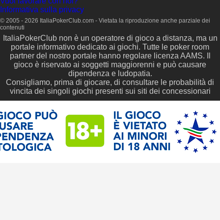
Vuoi lavorare con noi?
Informativa sulla privacy
© 2005 - 2026 ItaliaPokerClub.com - Vietata la riproduzione anche parziale dei
contenuti
ItaliaPokerClub non è un operatore di gioco a distanza, ma un
portale informativo dedicato ai giochi. Tutte le poker room
partner del nostro portale hanno regolare licenza AAMS. Il
gioco è riservato ai soggetti maggiorenni e può causare
dipendenza e ludopatia.
Consigliamo, prima di giocare, di consultare le probabilità di
vincita dei singoli giochi presenti sui siti dei concessionari