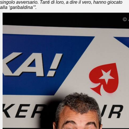
singolo avversario. Tanti di loro, a dire il vero, hanno giocato
alla ‘garibaldina’”.