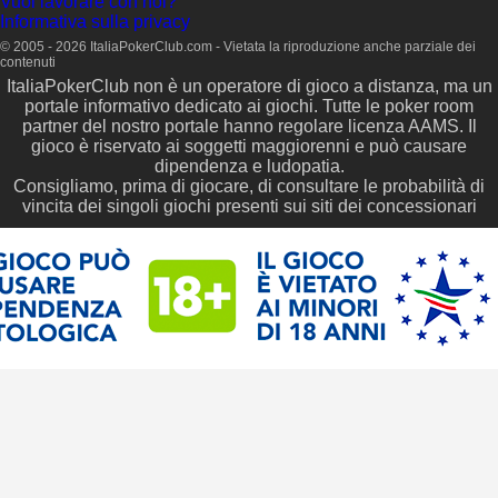
Vuoi lavorare con noi?
Informativa sulla privacy
© 2005 - 2026 ItaliaPokerClub.com - Vietata la riproduzione anche parziale dei
contenuti
ItaliaPokerClub non è un operatore di gioco a distanza, ma un
portale informativo dedicato ai giochi. Tutte le poker room
partner del nostro portale hanno regolare licenza AAMS. Il
gioco è riservato ai soggetti maggiorenni e può causare
dipendenza e ludopatia.
Consigliamo, prima di giocare, di consultare le probabilità di
vincita dei singoli giochi presenti sui siti dei concessionari