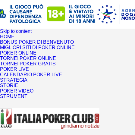
Skip to content
HOME
BONUS POKER DI BENVENUTO
MIGLIORI SITI DI POKER ONLINE
POKER ONLINE
TORNEI POKER ONLINE
TORNEI POKER GRATIS
POKER LIVE
CALENDARIO POKER LIVE
STRATEGIA
STORIE
POKER VIDEO
STRUMENTI