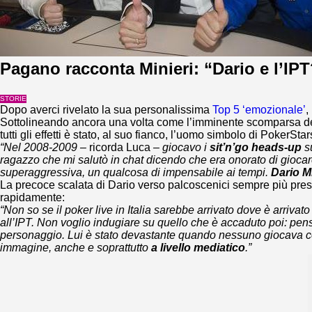
Pagano racconta Minieri: “Dario e l’IPT?
STORIE
Dopo averci rivelato la sua personalissima
Top 5 ‘emozionale’
,
Sottolineando ancora una volta come l’imminente scomparsa de
tutti gli effetti è stato, al suo fianco, l’uomo simbolo di PokerStars
“Nel 2008-2009 –
ricorda Luca
– giocavo i
sit’n’go heads-up
su
ragazzo che mi salutò in chat dicendo che era onorato di giocar
superaggressiva, un qualcosa di impensabile ai tempi.
Dario Mi
La precoce scalata di Dario verso palcoscenici sempre più prest
rapidamente:
“Non so se il poker live in Italia sarebbe arrivato dove è arriv
all’IPT. Non voglio indugiare su quello che è accaduto poi: pe
personaggio. Lui è stato devastante quando nessuno giocava come 
immagine, anche e soprattutto
a livello mediatico
.”