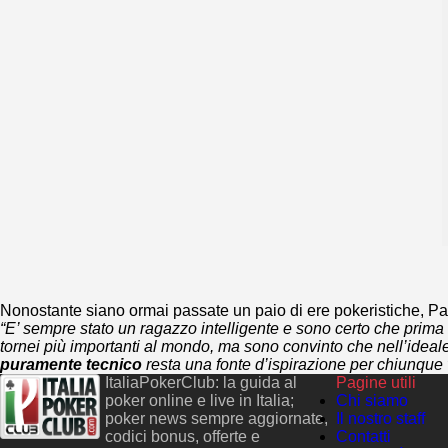
Nonostante siano ormai passate un paio di ere pokeristiche, Pag
“E’ sempre stato un ragazzo intelligente e sono certo che prima o
tornei più importanti al mondo, ma sono convinto che nell’ideale
puramente tecnico
resta una fonte d’ispirazione per chiunque v
ItaliaPokerClub: la guida al
Pagine utili
poker online e live in Italia;
Chi siamo
poker news sempre aggiornate,
Il nostro staff
codici bonus, offerte e
Contatti