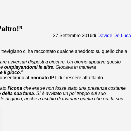
altro!”
27 Settembre 2016
di
Davide De Luca
l trevigiano ci ha raccontato qualche aneddoto su quello che a
vare avversari disposti a giocare. Un giorno apparve questo
 e
outplayandomi le altre
. Giocava in maniera
e il gioco
.”
consentirono al
neonato IPT
di crescere altrettanto
tato
l’icona
che era se non fosse stato una presenza costante
e della sua fama
. Si è avvitato un po’ troppo sul suo
e di gioco, anche a rischio di rovinare quella che era la sua