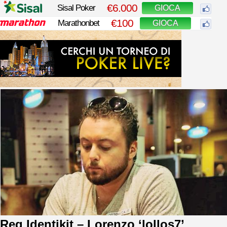
€6.000
Sisal Poker
GIOCA
€100
Marathonbet
GIOCA
Reg Identikit – Lorenzo ‘lollos7’