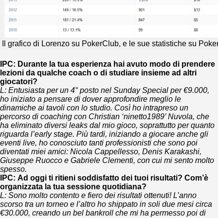
Il grafico di Lorenzo su PokerClub, e le sue statistiche su Pok
IPC:
Durante la tua esperienza hai avuto modo di prendere
lezioni da qualche coach o di studiare insieme ad altri
giocatori?
L: Entusiasta per un 4° posto nel Sunday Special per €9.000,
ho iniziato a pensare di dover approfondire meglio le
dinamiche ai tavoli con lo studio. Così ho intrapreso un
percorso di coaching con Christian ‘ninetto1989’ Nuvola, che
ha eliminato diversi leaks dal mio gioco, soprattutto per quanto
riguarda l’early stage. Più tardi, iniziando a giocare anche gli
eventi live, ho conosciuto tanti professionisti che sono poi
diventati miei amici: Nicola Cappellesso, Denis Karakashi,
Giuseppe Ruocco e Gabriele Clementi, con cui mi sento molto
spesso.
IPC: Ad oggi ti ritieni soddisfatto dei tuoi risultati? Com’è
organizzata la tua sessione quotidiana?
L: Sono molto contento e fiero dei risultati ottenuti! L’anno
scorso tra un torneo e l’altro ho shippato in soli due mesi circa
€30.000, creando un bel bankroll che mi ha permesso poi di