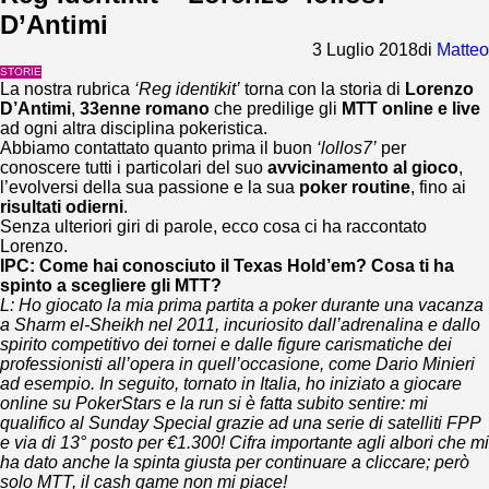
D’Antimi
3 Luglio 2018
di
Matteo
STORIE
La nostra rubrica
‘Reg identikit’
torna con la storia di
Lorenzo
D’Antimi
,
33enne romano
che predilige gli
MTT online e live
ad ogni altra disciplina pokeristica.
Abbiamo contattato quanto prima il buon
‘lollos7’
per
conoscere tutti i particolari del suo
avvicinamento al gioco
,
l’evolversi della sua passione e la sua
poker routine
, fino ai
risultati odierni
.
Senza ulteriori giri di parole, ecco cosa ci ha raccontato
Lorenzo.
IPC:
Come hai conosciuto il Texas Hold’em? Cosa ti ha
spinto a scegliere gli MTT?
L: Ho giocato la mia prima partita a poker durante una vacanza
a Sharm el-Sheikh nel 2011, incuriosito dall’adrenalina e dallo
spirito competitivo dei tornei e dalle figure carismatiche dei
professionisti all’opera in quell’occasione, come Dario Minieri
ad esempio. In seguito, tornato in Italia, ho iniziato a giocare
online su PokerStars e la run si è fatta subito sentire: mi
qualifico al Sunday Special grazie ad una serie di satelliti FPP
e via di 13° posto per €1.300! Cifra importante agli albori che mi
ha dato anche la spinta giusta per continuare a cliccare; però
solo MTT, il cash game non mi piace!