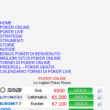
HOME
POKER ONLINE
POKER LIVE
STRATEGIA
STRUMENTI
STORIE
NOTIZIE
BONUS POKER DI BENVENUTO
MIGLIORI SITI DI POKER ONLINE
TORNEI DI POKER ONLINE
FREEROLL – POKER GRATIS
CALENDARIO TORNEI DI POKER LIVE
POKER ONLINE
Le migliori Poker Room
€500
Snai
GIOCA
€1.200
Lottomatica
GIOCA
€7.100
Eurobet
GIOCA