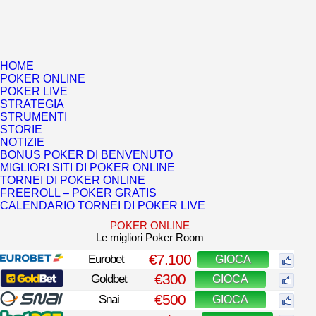
HOME
POKER ONLINE
POKER LIVE
STRATEGIA
STRUMENTI
STORIE
NOTIZIE
BONUS POKER DI BENVENUTO
MIGLIORI SITI DI POKER ONLINE
TORNEI DI POKER ONLINE
FREEROLL – POKER GRATIS
CALENDARIO TORNEI DI POKER LIVE
POKER ONLINE
Le migliori Poker Room
€7.100
Eurobet
GIOCA
€300
Goldbet
GIOCA
€500
Snai
GIOCA