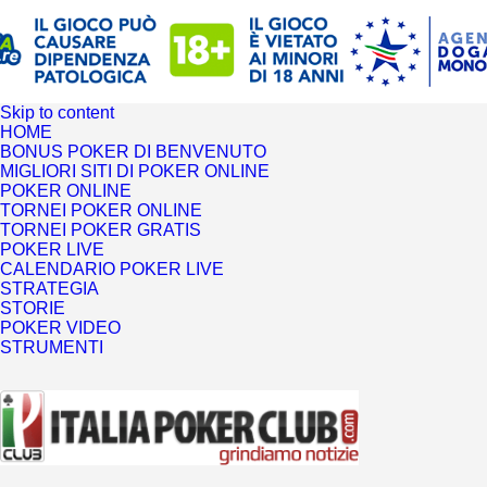
Skip to content
HOME
BONUS POKER DI BENVENUTO
MIGLIORI SITI DI POKER ONLINE
POKER ONLINE
TORNEI POKER ONLINE
TORNEI POKER GRATIS
POKER LIVE
CALENDARIO POKER LIVE
STRATEGIA
STORIE
POKER VIDEO
STRUMENTI