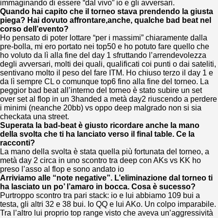
immaginando di essere “dal vivo” io e gli avversari.
Quando hai capito che il torneo stava prendendo la giusta
piega? Hai dovuto affrontare,anche, qualche bad beat nel
corso dell’evento?
Ho pensato di poter lottare “per i massimi” chiaramente dalla
pre-bolla, mi ero portato nei top50 e ho potuto fare quello che
ho voluto da lì alla fine del day 1 sfruttando l’arrendevolezza
degli avversari, molti dei quali, qualificati coi punti o dai sateliti,
sentivano molto il peso del fare ITM. Ho chiuso terzo il day 1 e
da lì sempre CL o comunque top6 fino alla fine del torneo. La
peggior bad beat all’interno del torneo è stato subire un set
over set al flop in un 3handed a metà day2 riuscendo a perdere
i minimi (neanche 20bb) vs oppo deep malgrado non si sia
checkata una street.
Superata la bad-beat è giusto ricordare anche la mano
della svolta che ti ha lanciato verso il final table. Ce la
racconti?
La mano della svolta è stata quella più fortunata del torneo, a
metà day 2 circa in uno scontro tra deep con AKs vs KK ho
preso l’asso al flop e sono andato io
Arriviamo alle “note negative”. L’eliminazione dal torneo ti
ha lasciato un po’ l’amaro in bocca. Cosa è sucesso?
Purtroppo scontro tra pari stack: io e lui abbiamo 109 bui a
testa, gli altri 32 e 38 bui. Io QQ e lui AKo. Un colpo imparabile.
Tra l’altro lui proprio top range visto che aveva un’aggressività