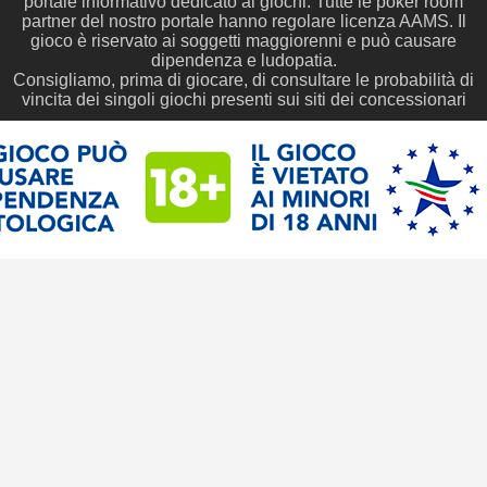
portale informativo dedicato ai giochi. Tutte le poker room
partner del nostro portale hanno regolare licenza AAMS. Il
gioco è riservato ai soggetti maggiorenni e può causare
dipendenza e ludopatia.
Consigliamo, prima di giocare, di consultare le probabilità di
vincita dei singoli giochi presenti sui siti dei concessionari