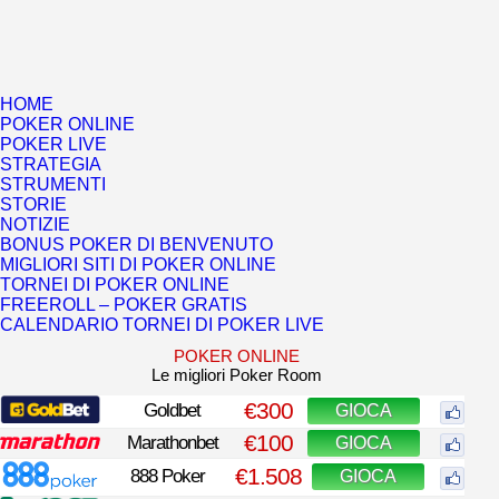
HOME
POKER ONLINE
POKER LIVE
STRATEGIA
STRUMENTI
STORIE
NOTIZIE
BONUS POKER DI BENVENUTO
MIGLIORI SITI DI POKER ONLINE
TORNEI DI POKER ONLINE
FREEROLL – POKER GRATIS
CALENDARIO TORNEI DI POKER LIVE
POKER ONLINE
Le migliori Poker Room
€300
Goldbet
GIOCA
€100
Marathonbet
GIOCA
€1.508
888 Poker
GIOCA