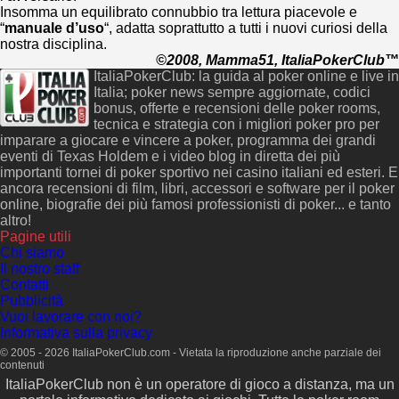
Insomma un equilibrato connubbio tra lettura piacevole e
“
manuale d’uso
“, adatta soprattutto a tutti i nuovi curiosi della
nostra disciplina.
©2008, Mamma51, ItaliaPokerClub™
ItaliaPokerClub: la guida al poker online e live in
Italia; poker news sempre aggiornate, codici
bonus, offerte e recensioni delle poker rooms,
tecnica e strategia con i migliori poker pro per
imparare a giocare e vincere a poker, programma dei grandi
eventi di Texas Holdem e i video blog in diretta dei più
importanti tornei di poker sportivo nei casino italiani ed esteri. E
ancora recensioni di film, libri, accessori e software per il poker
online, biografie dei più famosi professionisti di poker... e tanto
altro!
Pagine utili
Chi siamo
Il nostro staff
Contatti
Pubblicità
Vuoi lavorare con noi?
Informativa sulla privacy
© 2005 - 2026 ItaliaPokerClub.com - Vietata la riproduzione anche parziale dei
contenuti
ItaliaPokerClub non è un operatore di gioco a distanza, ma un