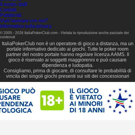
Il nostro staff
Contatti
Pubblicità
Vuoi lavorare con noi?
Informativa sulla privacy
© 2005 - 2026 ItaliaPokerClub.com - Vietata la riproduzione anche parziale dei
contenuti
ItaliaPokerClub non è un operatore di gioco a distanza, ma un
portale informativo dedicato ai giochi. Tutte le poker room
partner del nostro portale hanno regolare licenza AAMS. Il
gioco è riservato ai soggetti maggiorenni e può causare
dipendenza e ludopatia.
Consigliamo, prima di giocare, di consultare le probabilità di
vincita dei singoli giochi presenti sui siti dei concessionari