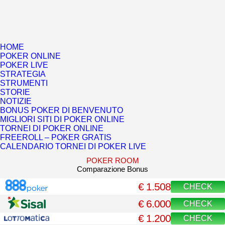
HOME
POKER ONLINE
POKER LIVE
STRATEGIA
STRUMENTI
STORIE
NOTIZIE
BONUS POKER DI BENVENUTO
MIGLIORI SITI DI POKER ONLINE
TORNEI DI POKER ONLINE
FREEROLL – POKER GRATIS
CALENDARIO TORNEI DI POKER LIVE
POKER ROOM
Comparazione Bonus
€ 1.508
CHECK
€ 6.000
CHECK
€ 1.200
CHECK