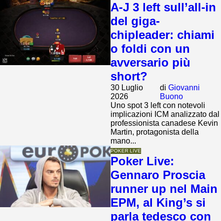
A-J 3 left sull’all-in
del giga-
chipleader: chiami
o foldi con un
avversario più
short?
30 Luglio
di
Giovanni
2026
Buono
Uno spot 3 left con notevoli
implicazioni ICM analizzato dal
professionista canadese Kevin
Martin, protagonista della
mano...
POKER LIVE
Poker Live:
Gennaro Proscia
runner up nel Main
EPM, al King’s si
parla tedesco con