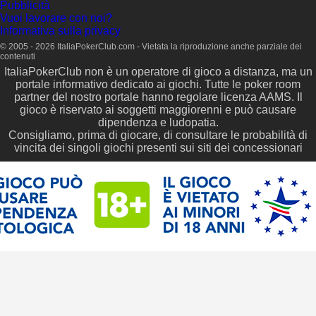
Pubblicità
Vuoi lavorare con noi?
Informativa sulla privacy
© 2005 - 2026 ItaliaPokerClub.com - Vietata la riproduzione anche parziale dei
contenuti
ItaliaPokerClub non è un operatore di gioco a distanza, ma un
portale informativo dedicato ai giochi. Tutte le poker room
partner del nostro portale hanno regolare licenza AAMS. Il
gioco è riservato ai soggetti maggiorenni e può causare
dipendenza e ludopatia.
Consigliamo, prima di giocare, di consultare le probabilità di
vincita dei singoli giochi presenti sui siti dei concessionari