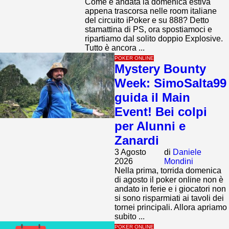
Come è andata la domenica estiva
appena trascorsa nelle room italiane
del circuito iPoker e su 888? Detto
stamattina di PS, ora spostiamoci e
ripartiamo dal solito doppio Explosive.
Tutto è ancora ...
POKER ONLINE
Mystery Bounty
Week: SimoSalta99
guida il Main
Event! Bei colpi
per Alunni e
Zanardi
3 Agosto
di
Daniele
2026
Mondini
Nella prima, torrida domenica
di agosto il poker online non è
andato in ferie e i giocatori non
si sono risparmiati ai tavoli dei
tornei principali. Allora apriamo
subito ...
POKER ONLINE