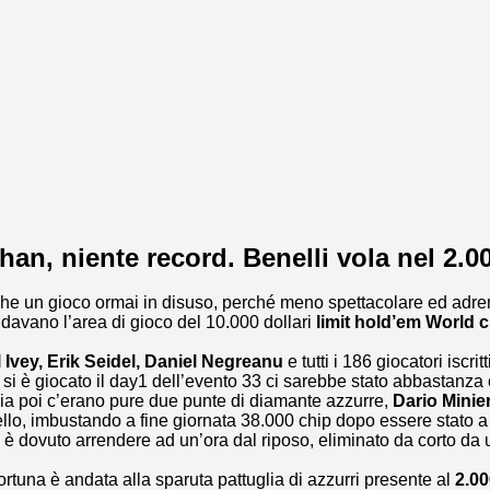
 Chan, niente record. Benelli vola nel 2.0
e un gioco ormai in disuso, perché meno spettacolare ed adrenal
ndavano l’area di gioco del 10.000 dollari
limit hold’em World
 Ivey, Erik Seidel, Daniel Negreanu
e tutti i 186 giocatori iscri
 si è giocato il day1 dell’evento 33 ci sarebbe stato abbastanz
ia poi c’erano pure due punte di diamante azzurre,
Dario Minier
ivello, imbustando a fine giornata 38.000 chip dopo essere stato a
 è dovuto arrendere ad un’ora dal riposo, eliminato da corto da u
ortuna è andata alla sparuta pattuglia di azzurri presente al
2.00