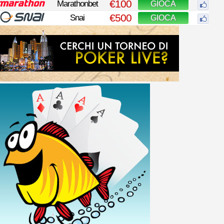
€100
Marathonbet
GIOCA
€500
Snai
GIOCA