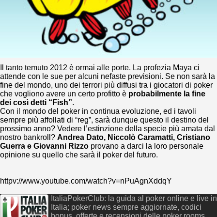
Il tanto temuto 2012 è ormai alle porte. La profezia Maya ci
attende con le sue per alcuni nefaste previsioni. Se non sarà la
fine del mondo, uno dei terrori più diffusi tra i giocatori di poker
che vogliono avere un certo profitto è
probabilmente la fine
dei così detti “Fish”
.
Con il mondo del poker in continua evoluzione, ed i tavoli
sempre più affollati di “reg”, sarà dunque questo il destino del
prossimo anno? Vedere l’estinzione della specie più amata dal
nostro bankroll?
Andrea Dato, Niccolò Caramatti, Cristiano
Guerra e Giovanni Rizzo
provano a darci la loro personale
opinione su quello che sarà il poker del futuro.
httpv://www.youtube.com/watch?v=nPuAgnXddqY
ItaliaPokerClub: la guida al poker online e live in
Italia; poker news sempre aggiornate, codici
bonus, offerte e recensioni delle poker rooms,