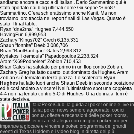
andiamo ancora a caccia di italiani. Dario Sammartino qui è
stato riportato dai blog ufficiali come Giuseppe ‘Sirio87’
Sammartino. C’era schieratissimo anche Kanit. Ma non
troviamo loro traccia nei report finali di Las Vegas. Questo è
stato il final table:
Ryan “dna2rna” Hughes 7,444,550
HavingFun 6,999,953
Zachary “Kings702” Grech 6,135,331
Shaun “fortnite” Deeb 3,086,706
Brian “BaulHardigan” Gates 2,993,812
Kyriakos “ikremoula” Papadopoulos 2,238,324
Aram “X69Podheiser” Zobian 710,453
Brian Gates ha salutato per primo in un flop contro Zobian.
Zachary Greg ha fatto quarto, out dominato da Hughes. Aram
Zobian si è fermato in terza piazza. Lo scatenato
Ryan
Hughes
ha fatto fuori anche Shaun Deeb in seconda posizione
ed è così andato a vincere! Nell’ultimissimo spot una coppietta
4-4 non ha tenuto contro 5-Q di Hughes. Una donna al turn è
stata decisiva.
ItaliaPokerClub: la guida al poker online e live in
Italia; poker news sempre aggiornate, codici
bonus, offerte e recensioni delle poker rooms,
tecnica e strategia con i migliori poker pro per
imparare a giocare e vincere a poker, programma dei grandi
eventi di Texas Holdem e i video blog in diretta dei più