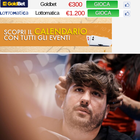
€300
Goldbet
GIOCA
€1.200
Lottomatica
GIOCA