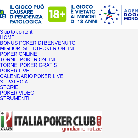
Skip to content
HOME
BONUS POKER DI BENVENUTO
MIGLIORI SITI DI POKER ONLINE
POKER ONLINE
TORNEI POKER ONLINE
TORNEI POKER GRATIS
POKER LIVE
CALENDARIO POKER LIVE
STRATEGIA
STORIE
POKER VIDEO
STRUMENTI