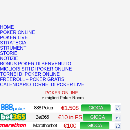
HOME
POKER ONLINE
POKER LIVE
STRATEGIA
STRUMENTI
STORIE
NOTIZIE
BONUS POKER DI BENVENUTO
MIGLIORI SITI DI POKER ONLINE
TORNEI DI POKER ONLINE
FREEROLL – POKER GRATIS
CALENDARIO TORNEI DI POKER LIVE
POKER ONLINE
Le migliori Poker Room
€1.508
888 Poker
GIOCA
€10 in FS
Bet365
GIOCA
€100
Marathonbet
GIOCA