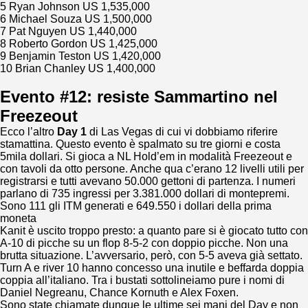
5 Ryan Johnson US 1,535,000
6 Michael Souza US 1,500,000
7 Pat Nguyen US 1,440,000
8 Roberto Gordon US 1,425,000
9 Benjamin Teston US 1,420,000
10 Brian Chanley US 1,400,000
Evento #12: resiste Sammartino nel
Freezeout
Ecco l’altro
Day 1
di Las Vegas di cui vi dobbiamo riferire
stamattina. Questo evento è spalmato su tre giorni e costa
5mila dollari. Si gioca a NL Hold’em in modalità Freezeout e
con tavoli da otto persone. Anche qua c’erano 12 livelli utili per
registrarsi e tutti avevano 50.000 gettoni di partenza. I numeri
parlano di 735 ingressi per 3.381.000 dollari di montepremi.
Sono 111 gli ITM generati e 649.550 i dollari della prima
moneta
Kanit è uscito troppo presto: a quanto pare si è giocato tutto con
A-10 di picche su un flop 8-5-2 con doppio picche. Non una
brutta situazione. L’avversario, però, con 5-5 aveva già settato.
Turn A e river 10 hanno concesso una inutile e beffarda doppia
coppia all’italiano. Tra i bustati sottolineiamo pure i nomi di
Daniel Negreanu, Chance Kornuth e Alex Foxen.
Sono state chiamate dunque le ultime sei mani del Day e non