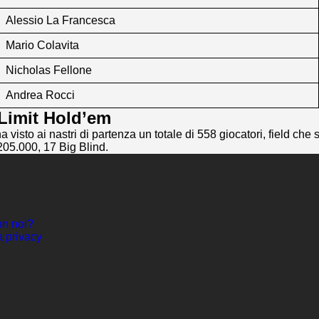
Alessio La Francesca
Mario Colavita
Nicholas Fellone
Andrea Rocci
Limit Hold’em
to ai nastri di partenza un totale di 558 giocatori, field che si è
205.000, 17 Big Blind.
on noi?
a privacy