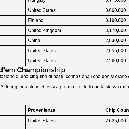
Hungary
3,775,000
United States
3,660,000
Finland
3,190,000
United Kingdom
3,170,000
China
2,830,000
United States
2,655,000
United States
2,560,000
old’em Championship
tazione di una cinquina di nostri connazionali che ben si erano
ay 3 di oggi, ma alcuni di essi a premio, tre, tutti con la stessa m
Provenienza
Chip Coun
United States
2,625,000