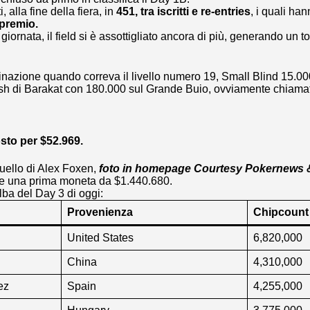
alla fine della fiera, in
451, tra iscritti e re-entries
, i quali ha
 premio.
ornata, il field si è assottigliato ancora di più, generando un to
inazione quando correva il livello numero 19, Small Blind 15.00
ush di Barakat con 180.000 sul Grande Buio, ovviamente chiama
sto per $52.969.
quello di Alex Foxen,
foto in homepage Courtesy Pokernews 
tare una prima moneta da $1.440.680.
alba del Day 3 di oggi:
Provenienza
Chipcount
United States
6,820,000
China
4,310,000
ez
Spain
4,255,000