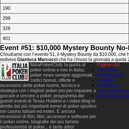
190
299
328
401
Event #51: $10,000 Mystery Bounty No-
Chiudiamo con l’evento 51, il Mystery Bounty da $10.000, che ha vis
redivivo
Gianluca Marcucci
che ha chiuso la giornata a quota 
ItaliaPokerClub: la guida al
Pagine utili
poker online e live in Italia;
Chi siamo
poker news sempre aggiornate,
Il nostro staff
codici bonus, offerte e
Contatti
recensioni delle poker rooms, tecnica e
Pubblicità
strategia con i migliori poker pro per imparare a
Vuoi lavorare c
giocare e vincere a poker, programma dei
Informativa sull
grandi eventi di Texas Holdem e i video blog in
diretta dei più importanti tornei di poker sportivo
nei casino italiani ed esteri. E ancora
recensioni di film, libri, accessori e software per
il poker online, biografie dei più famosi
professionisti di poker... e tanto altro!