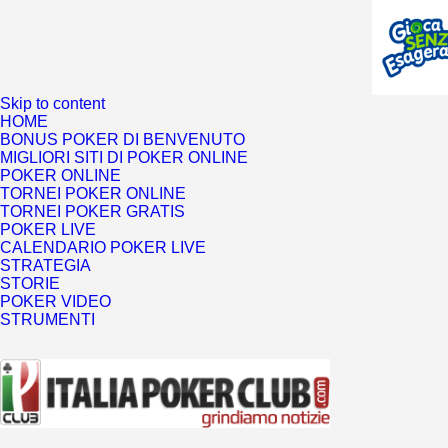
Skip to content
HOME
BONUS POKER DI BENVENUTO
MIGLIORI SITI DI POKER ONLINE
POKER ONLINE
TORNEI POKER ONLINE
TORNEI POKER GRATIS
POKER LIVE
CALENDARIO POKER LIVE
STRATEGIA
STORIE
POKER VIDEO
STRUMENTI