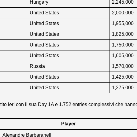
Hungary
2,245,000
United States
2,000,000
United States
1,955,000
United States
1,825,000
United States
1,750,000
United States
1,605,000
Russia
1,570,000
United States
1,425,000
United States
1,275,000
rtito ieri con il sua Day 1A e 1.752 entries complessivi che ha
Player
Alexandre Barbaranelli