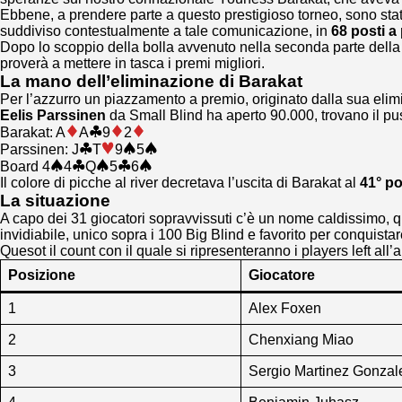
Ebbene, a prendere parte a questo prestigioso torneo, sono stati, 
suddiviso contestualmente a tale comunicazione, in
68 posti a
Dopo lo scoppio della bolla avvenuto nella seconda parte della gi
proverà a mettere in tasca i premi migliori.
La mano dell’eliminazione di Barakat
Per l’azzurro un piazzamento a premio, originato dalla sua elim
Eelis Parssinen
da Small Blind ha aperto 90.000, trovano il p
Barakat: A
A
9
2
Parssinen: J
T
9
5
Board 4
4
Q
5
6
Il colore di picche al river decretava l’uscita di Barakat al
41° po
La situazione
A capo dei 31 giocatori sopravvissuti c’è un nome caldissimo, 
invidiabile, unico sopra i 100 Big Blind e favorito per conquis
Quesot il count con il quale si ripresenteranno i players left all’
Posizione
Giocatore
1
Alex Foxen
2
Chenxiang Miao
3
Sergio Martinez Gonzal