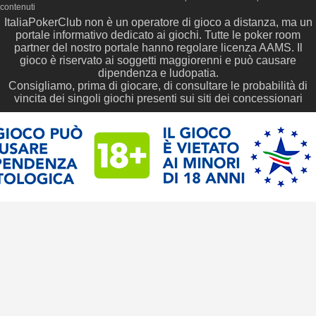
contenuti
ItaliaPokerClub non è un operatore di gioco a distanza, ma un
portale informativo dedicato ai giochi. Tutte le poker room
partner del nostro portale hanno regolare licenza AAMS. Il
gioco è riservato ai soggetti maggiorenni e può causare
dipendenza e ludopatia.
Consigliamo, prima di giocare, di consultare le probabilità di
vincita dei singoli giochi presenti sui siti dei concessionari