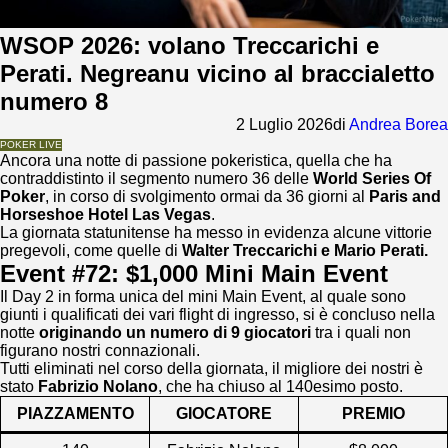
WSOP 2026: volano Treccarichi e
Perati. Negreanu vicino al braccialetto
numero 8
2 Luglio 2026
di
Andrea Borea
POKER LIVE
Ancora una notte di passione pokeristica, quella che ha
contraddistinto il segmento numero 36 delle
World Series Of
Poker
, in corso di svolgimento ormai da 36 giorni al
Paris and
Horseshoe Hotel Las Vegas
.
La giornata statunitense ha messo in evidenza alcune vittorie
pregevoli, come quelle di
Walter Treccarichi e Mario Perati.
Event #72: $1,000 Mini Main Event
Il Day 2 in forma unica del mini Main Event, al quale sono
giunti i qualificati dei vari flight di ingresso, si è concluso nella
notte
originando un numero di 9 giocatori
tra i quali non
figurano nostri connazionali.
Tutti eliminati nel corso della giornata, il migliore dei nostri è
stato
Fabrizio Nolano
, che ha chiuso al 140esimo posto.
PIAZZAMENTO
GIOCATORE
PREMIO