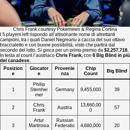
Chris Frank courtesy Pokernews & Regina Cortina
I 5 players left rispondo all’altisonante nome di altrettanti
campioni, tra i quali Daniel Negreanu a caccia del suo ottavo
braccialetto e con buone possibilità, visto che partirà dal
secondo del lotto. Si gioca per un primo premio da
$2,257,718
.
In testa al count l’austriaco
Chris Frank,
con
6 Big Blind in più
del canadese.
Posizion
Giocator
Provenie
Chip
Big Blind
e
e
nza
Count
Philip
1
Sternhei
Germany
9,455,000
39
mer
Chris
13,660,00
2
Austria
57
Frank
0
Artur
Russian
3
Martirosia
Federatio
4,680,000
20