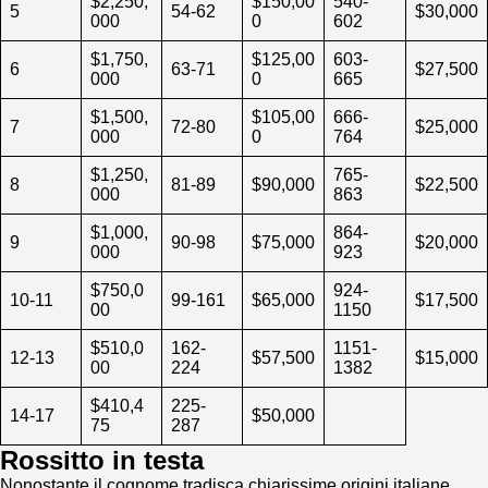
$2,250,
$150,00
540-
5
54-62
$30,000
000
0
602
$1,750,
$125,00
603-
6
63-71
$27,500
000
0
665
$1,500,
$105,00
666-
7
72-80
$25,000
000
0
764
$1,250,
765-
8
81-89
$90,000
$22,500
000
863
$1,000,
864-
9
90-98
$75,000
$20,000
000
923
$750,0
924-
10-11
99-161
$65,000
$17,500
00
1150
$510,0
162-
1151-
12-13
$57,500
$15,000
00
224
1382
$410,4
225-
14-17
$50,000
75
287
Rossitto in testa
Nonostante il cognome tradisca chiarissime origini italiane,