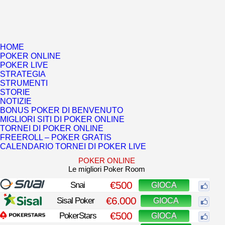
HOME
POKER ONLINE
POKER LIVE
STRATEGIA
STRUMENTI
STORIE
NOTIZIE
BONUS POKER DI BENVENUTO
MIGLIORI SITI DI POKER ONLINE
TORNEI DI POKER ONLINE
FREEROLL – POKER GRATIS
CALENDARIO TORNEI DI POKER LIVE
POKER ONLINE
Le migliori Poker Room
€500
Snai
GIOCA
€6.000
Sisal Poker
GIOCA
€500
PokerStars
GIOCA