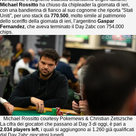
Michael Rossitto
ha chiuso da chipleader la giornata di ieri,
con una bandierina di fianco al suo cognome che riporta “Stati
Uniti”, per uno stack da
770.500
, molto simile al patrimonio
dello sceriffo della giornata di ieri, l’argentino
Gaspar
Fernandez
, che aveva terminato il Day 2abc con 754.000
chips.
Michael Rossitto courtesy Pokernews & Christian Zetszsche
La cifra dei giocatori che passano al Day 3 di oggi, è pari a
2.034 players left
, i quali si aggiungono ai 1.260 già qualificati
dal Day 2abc giocatosi lunedì.