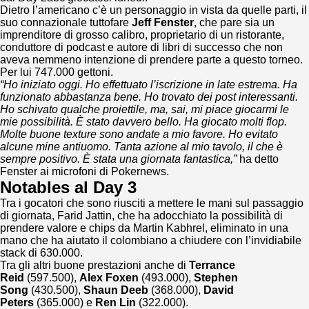
Dietro l’americano c’è un personaggio in vista da quelle parti, il
suo connazionale tuttofare
Jeff Fenster
, che pare sia un
imprenditore di grosso calibro, proprietario di un ristorante,
conduttore di podcast e autore di libri di successo che non
aveva nemmeno intenzione di prendere parte a questo torneo.
Per lui 747.000 gettoni.
“Ho iniziato oggi. Ho effettuato l’iscrizione in late estrema. Ha
funzionato abbastanza bene. Ho trovato dei post interessanti.
Ho schivato qualche proiettile, ma, sai, mi piace giocarmi le
mie possibilità. È stato davvero bello. Ha giocato molti flop.
Molte buone texture sono andate a mio favore. Ho evitato
alcune mine antiuomo. Tanta azione al mio tavolo, il che è
sempre positivo. È stata una giornata fantastica,”
ha detto
Fenster ai microfoni di Pokernews.
Notables al Day 3
Tra i gocatori che sono riusciti a mettere le mani sul passaggio
di giornata, Farid Jattin, che ha adocchiato la possibilità di
prendere valore e chips da Martin Kabhrel, eliminato in una
mano che ha aiutato il colombiano a chiudere con l’invidiabile
stack di 630.000.
Tra gli altri buone prestazioni anche di
Terrance
Reid
(597.500),
Alex Foxen
(493.000),
Stephen
Song
(430.500),
Shaun Deeb
(368.000),
David
Peters
(365.000) e
Ren Lin
(322.000).