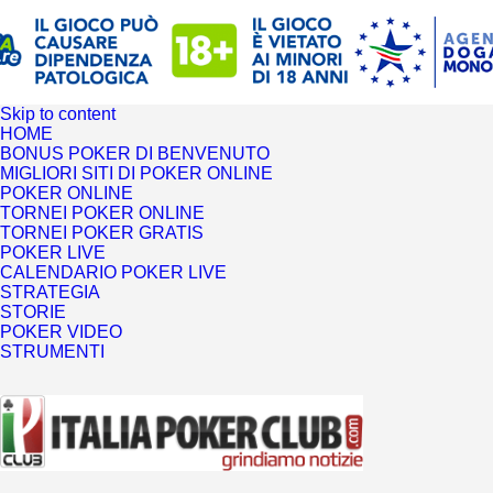
Skip to content
HOME
BONUS POKER DI BENVENUTO
MIGLIORI SITI DI POKER ONLINE
POKER ONLINE
TORNEI POKER ONLINE
TORNEI POKER GRATIS
POKER LIVE
CALENDARIO POKER LIVE
STRATEGIA
STORIE
POKER VIDEO
STRUMENTI