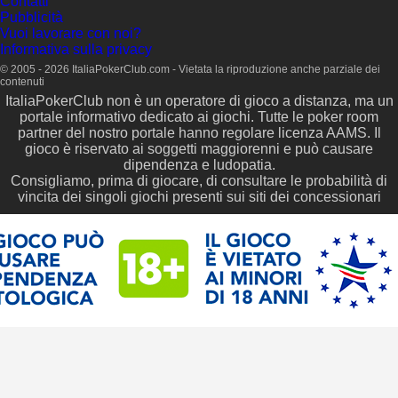
Contatti
Pubblicità
Vuoi lavorare con noi?
Informativa sulla privacy
© 2005 - 2026 ItaliaPokerClub.com - Vietata la riproduzione anche parziale dei
contenuti
ItaliaPokerClub non è un operatore di gioco a distanza, ma un
portale informativo dedicato ai giochi. Tutte le poker room
partner del nostro portale hanno regolare licenza AAMS. Il
gioco è riservato ai soggetti maggiorenni e può causare
dipendenza e ludopatia.
Consigliamo, prima di giocare, di consultare le probabilità di
vincita dei singoli giochi presenti sui siti dei concessionari