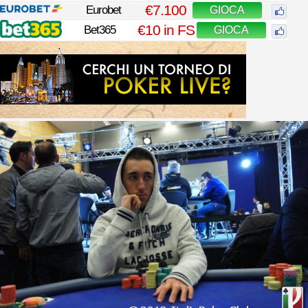
€7.100
Eurobet
GIOCA
€10 in FS
Bet365
GIOCA