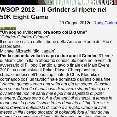
WSOP 2012 – Il Grinder si ripete nel
50K Eight Game
29 Giugno 2012
di
Rudy Gaddo
POKER LIVE
“Un sogno rivincerlo, ora sotto col Big One”
“
Grinder! Grinder! Grinder!
”.
Il coro che si alza dalle tribune della Amazon Room del Rio è
assordante.
Michael Mizrachi “did it again”.
Per la seconda volta in capo a due anni il Grinder
, 31enne
di Miami che in Italia abbiamo conosciuto bene nelle vesti di
avversario di Filippo Candio al tavolo finale del Main Event
2010, ha conquistato il Poker Player Championship,
sbarazzandosi nell’heads up finale di Chris Klodniki, e
coronando così un tavolo finale dominato dall’inizio alla fine.
“
Vincere questo torneo una volta era già un sogno. Riuscirci
una seconda volta è qualcosa di davvero straordinario, che
ovviamente non mi sarei mai e poi mai aspettato di poter
ottenere. Eppure sono qui, a due anni di distanza, a tenere in
mano questo pesantissimo trofeo dedicato a Chip Reese, e
sono davvero entusiasta di come è arrivato. Credo di aver
messo in fila i cento giocatori di poker più forti al mondo nel
gioco più complesso di tutti, l’Eight game, grazie a cinque