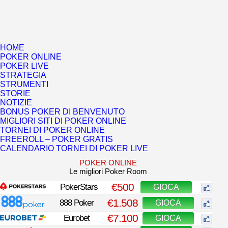
HOME
POKER ONLINE
POKER LIVE
STRATEGIA
STRUMENTI
STORIE
NOTIZIE
BONUS POKER DI BENVENUTO
MIGLIORI SITI DI POKER ONLINE
TORNEI DI POKER ONLINE
FREEROLL – POKER GRATIS
CALENDARIO TORNEI DI POKER LIVE
POKER ONLINE
Le migliori Poker Room
€500
PokerStars
GIOCA
€1.508
888 Poker
GIOCA
€7.100
Eurobet
GIOCA