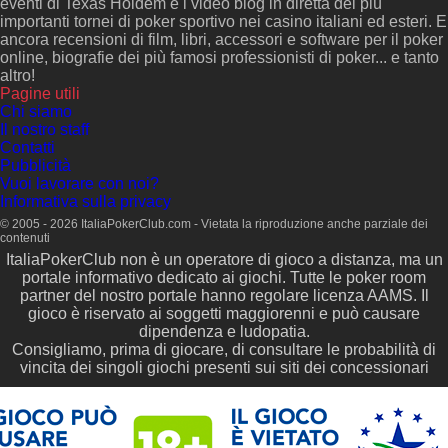
eventi di Texas Holdem e i video blog in diretta dei più
importanti tornei di poker sportivo nei casino italiani ed esteri. E
ancora recensioni di film, libri, accessori e software per il poker
online, biografie dei più famosi professionisti di poker... e tanto
altro!
Pagine utili
Chi siamo
Il nostro staff
Contatti
Pubblicità
Vuoi lavorare con noi?
Informativa sulla privacy
© 2005 - 2026 ItaliaPokerClub.com - Vietata la riproduzione anche parziale dei
contenuti
ItaliaPokerClub non è un operatore di gioco a distanza, ma un
portale informativo dedicato ai giochi. Tutte le poker room
partner del nostro portale hanno regolare licenza AAMS. Il
gioco è riservato ai soggetti maggiorenni e può causare
dipendenza e ludopatia.
Consigliamo, prima di giocare, di consultare le probabilità di
vincita dei singoli giochi presenti sui siti dei concessionari