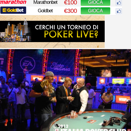
€100
Marathonbet
GIOCA
€300
Goldbet
GIOCA