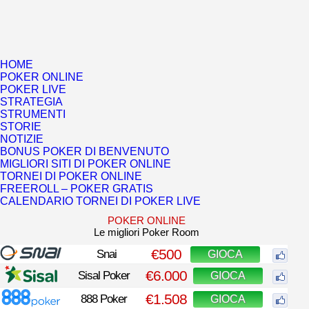
HOME
POKER ONLINE
POKER LIVE
STRATEGIA
STRUMENTI
STORIE
NOTIZIE
BONUS POKER DI BENVENUTO
MIGLIORI SITI DI POKER ONLINE
TORNEI DI POKER ONLINE
FREEROLL – POKER GRATIS
CALENDARIO TORNEI DI POKER LIVE
POKER ONLINE
Le migliori Poker Room
€500
Snai
GIOCA
€6.000
Sisal Poker
GIOCA
€1.508
888 Poker
GIOCA