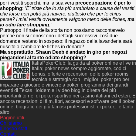
per i vestiti sporchi, ma la sua vera
preoccupazione è per lo
shopping
:
“E’ triste che io sia più arrabbiato a causa dei vestiti
che forse non potrò più riavere, piuttosto che per le chips
perse? I miei vestiti ovviamente valgono meno delle fiches,
ma
io odio fare shopping
.”
Purtroppo il finale della storia non possiamo raccontarvelo
perché non si conoscono i dettagli successivi, così due
domande restano in sospeso: il ragazzo della lavanderia sarà
riuscito a cambiare le fiches in denaro?
Ma soprattutto, Shaun Deeb è andato in giro per negozi
piegandosi al tanto odiato shopping?
ItaliaPokerClub: la guida al poker online e live in
Italia; poker news sempre aggiornate, codici
bonus, offerte e recensioni delle poker rooms,
tecnica e strategia con i migliori poker pro per
imparare a giocare e vincere a poker, programma dei grandi
eventi di Texas Holdem e i video blog in diretta dei più
importanti tornei di poker sportivo nei casino italiani ed esteri. E
ancora recensioni di film, libri, accessori e software per il poker
online, biografie dei più famosi professionisti di poker... e tanto
altro!
Pagine utili
Chi siamo
Il nostro staff
Contatti