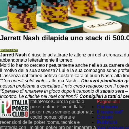
Jarrett Nash dilapida uno stack di 500
POKER LIVE
Jarrett Nash
è riuscito ad attirare le attenzioni della cronaca d
abbandonato letteralmente il torneo.
Molti lo hanno cercato ripetutamente anche nella sua camera del
Il motivo della sua assenza? Lui e la sua compagna sono profond
L’assenza dal torneo poteva costare cara al buon Nash: alla fine
“Con questi soldi vinti –
afferma Nash
–
Dio avrà pianificato 
nessun problema a conciliare il mio credo religioso con il poker
“Speravo di rimanere in gioco dopo il tramonto di sabato sera –
incontro. Le critiche nei miei confronti?
Consiglieri a tutti di c
ItaliaPokerClub: la guida al
Pagine utili
poker online e live in Italia;
Chi siamo
poker news sempre aggiornate,
Il nostro staff
codici bonus, offerte e
Contatti
recensioni delle poker rooms, tecnica e
Pubblicità
strategia con i migliori poker pro per imparare a
Vuoi lavorare c