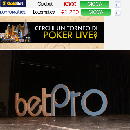
€300
Goldbet
GIOCA
€1.200
Lottomatica
GIOCA