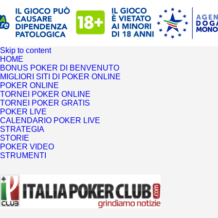
Skip to content
HOME
BONUS POKER DI BENVENUTO
MIGLIORI SITI DI POKER ONLINE
POKER ONLINE
TORNEI POKER ONLINE
TORNEI POKER GRATIS
POKER LIVE
CALENDARIO POKER LIVE
STRATEGIA
STORIE
POKER VIDEO
STRUMENTI