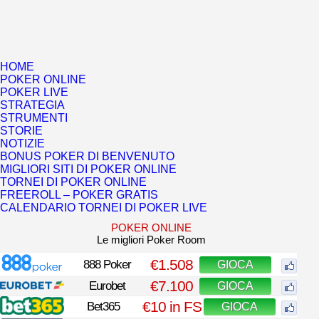
HOME
POKER ONLINE
POKER LIVE
STRATEGIA
STRUMENTI
STORIE
NOTIZIE
BONUS POKER DI BENVENUTO
MIGLIORI SITI DI POKER ONLINE
TORNEI DI POKER ONLINE
FREEROLL – POKER GRATIS
CALENDARIO TORNEI DI POKER LIVE
POKER ONLINE
Le migliori Poker Room
€1.508
888 Poker
GIOCA
€7.100
Eurobet
GIOCA
€10 in FS
Bet365
GIOCA