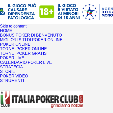
Skip to content
HOME
BONUS POKER DI BENVENUTO
MIGLIORI SITI DI POKER ONLINE
POKER ONLINE
TORNEI POKER ONLINE
TORNEI POKER GRATIS
POKER LIVE
CALENDARIO POKER LIVE
STRATEGIA
STORIE
POKER VIDEO
STRUMENTI