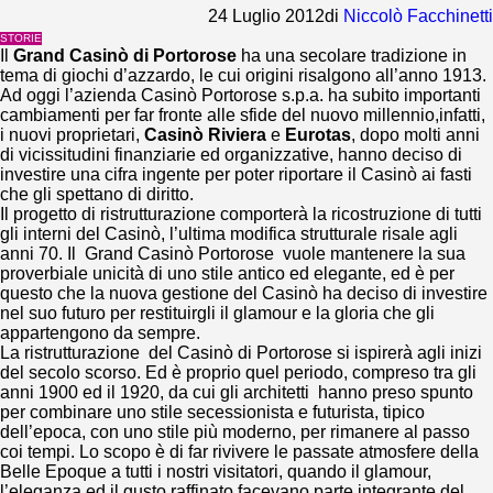
24 Luglio 2012
di
Niccolò Facchinetti
STORIE
Il
Grand Casinò di Portorose
ha una secolare tradizione in
tema di giochi d’azzardo, le cui origini risalgono all’anno 1913.
Ad oggi l’azienda Casinò Portorose s.p.a. ha subito importanti
cambiamenti per far fronte alle sfide del nuovo millennio,infatti,
i nuovi proprietari,
Casinò Riviera
e
Eurotas
, dopo molti anni
di vicissitudini finanziarie ed organizzative, hanno deciso di
investire una cifra ingente per poter riportare il Casinò ai fasti
che gli spettano di diritto.
Il progetto di ristrutturazione comporterà la ricostruzione di tutti
gli interni del Casinò, l’ultima modifica strutturale risale agli
anni 70. Il Grand Casinò Portorose vuole mantenere la sua
proverbiale unicità di uno stile antico ed elegante, ed è per
questo che la nuova gestione del Casinò ha deciso di investire
nel suo futuro per restituirgli il glamour e la gloria che gli
appartengono da sempre.
La ristrutturazione del Casinò di Portorose si ispirerà agli inizi
del secolo scorso. Ed è proprio quel periodo, compreso tra gli
anni 1900 ed il 1920, da cui gli architetti hanno preso spunto
per combinare uno stile secessionista e futurista, tipico
dell’epoca, con uno stile più moderno, per rimanere al passo
coi tempi. Lo scopo è di far rivivere le passate atmosfere della
Belle Epoque a tutti i nostri visitatori, quando il glamour,
l’eleganza ed il gusto raffinato facevano parte integrante del