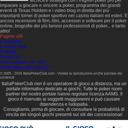
tecnica e strategia con i migliori poker pro per
imparare a giocare e vincere a poker, programma dei grandi
eventi di Texas Holdem e i video blog in diretta dei più
importanti tornei di poker sportivo nei casino italiani ed esteri. E
ancora recensioni di film, libri, accessori e software per il poker
online, biografie dei più famosi professionisti di poker... e tanto
altro!
Pagine utili
Chi siamo
Il nostro staff
Contatti
Pubblicità
Vuoi lavorare con noi?
Informativa sulla privacy
© 2005 - 2026 ItaliaPokerClub.com - Vietata la riproduzione anche parziale dei
contenuti
ItaliaPokerClub non è un operatore di gioco a distanza, ma un
portale informativo dedicato ai giochi. Tutte le poker room
partner del nostro portale hanno regolare licenza AAMS. Il
gioco è riservato ai soggetti maggiorenni e può causare
dipendenza e ludopatia.
Consigliamo, prima di giocare, di consultare le probabilità di
vincita dei singoli giochi presenti sui siti dei concessionari