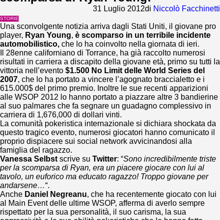
31 Luglio 2012
di
Niccolò Facchinetti
STORIE
Una sconvolgente notizia arriva dagli Stati Uniti, il giovane pro
player,
Ryan Young
,
è scomparso in un terribile incidente
automobilistico,
che lo ha coinvolto nella giornata di ieri.
Il 28enne californiano di Torrance, ha già raccolto numerosi
risultati in carriera a discapito della giovane età, primo su tutti la
vittoria nell’evento
$1.500 No Limit delle World Series del
2007
, che lo ha portato a vincere l’agognato braccialetto e i
615.000$ del primo premio. Inoltre le sue recenti apparizioni
alle WSOP 2012 lo hanno portato a piazzare altre 3 bandierine
al suo palmares che fa segnare un guadagno complessivo in
carriera di 1,676,000 di dollari vinti.
La comunità pokeristica internazionale si dichiara shockata da
questo tragico evento, numerosi giocatori hanno comunicato il
proprio dispiacere sui social network avvicinandosi alla
famiglia del ragazzo.
Vanessa Selbst
scrive su
Twitter
: “
Sono incredibilmente triste
per la scomparsa di Ryan, era un piacere giocare con lui al
tavolo, un euforico ma educato ragazzo! Troppo giovane per
andarsene…
“.
Anche
Daniel Negreanu
, che ha recentemente giocato con lui
al Main Event delle ultime WSOP, afferma di averlo sempre
rispettato per la sua personalità, il suo carisma, la sua