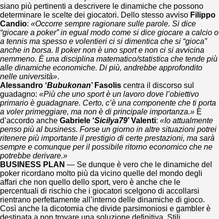
siano più pertinenti a descrivere le dinamiche che possono
determinare le scelte dei giocatori. Dello stesso avviso
Filippo
Candio
:
«Occorre sempre ragionare sulle parole. Si dice
“giocare a poker” in egual modo come si dice giocare a calcio o
a tennis ma spesso e volentieri ci si dimentica che si “gioca”
anche in borsa. Il poker non è uno sport e non ci si avvicina
nemmeno. È una disciplina matematico/statistica che tende più
alle dinamiche economiche. Di più, andrebbe approfondito
nelle università»
.
Alessandro ‘
Bubukonan
’ Fasolis
centra il discorso sul
guadagno:
«Più che uno sport è un lavoro dove l’obiettivo
primario è guadagnare. Certo, c’è una componente che ti porta
a voler primeggiare, ma non è di principale importanza.»
È
d’accordo anche
Gabriele ‘
Sicilya79
’ Valenti
:
«Io attualmente
penso più al business. Forse un giorno in altre situazioni potrei
ritenere più importante il prestigio di certe prestazioni, ma sarà
sempre e comunque per il possibile ritorno economico che ne
potrebbe derivare.»
BUSINESS PLAN
— Se dunque è vero che le dinamiche del
poker ricordano molto più da vicino quelle del mondo degli
affari che non quello dello sport, vero è anche che le
percentuali di rischio che i giocatori scelgono di accollarsi
rientrano perfettamente all’interno delle dinamiche di gioco.
Così anche la dicotomia che divide parsimoniosi e gambler è
destinata a non trovare una soluzione definitiva. Stili,