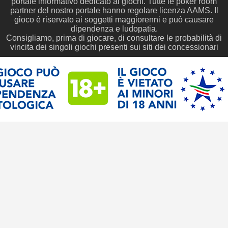
portale informativo dedicato ai giochi. Tutte le poker room
partner del nostro portale hanno regolare licenza AAMS. Il
gioco è riservato ai soggetti maggiorenni e può causare
dipendenza e ludopatia.
Consigliamo, prima di giocare, di consultare le probabilità di
vincita dei singoli giochi presenti sui siti dei concessionari