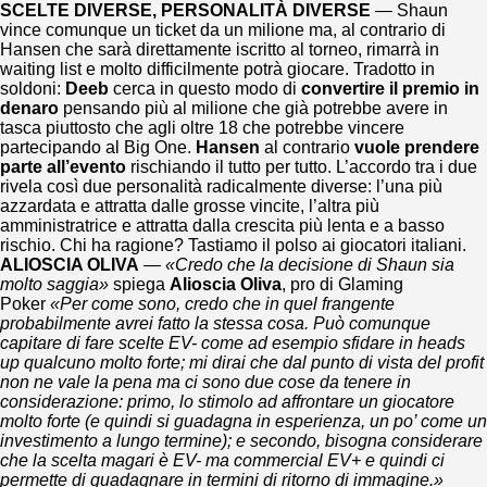
SCELTE DIVERSE, PERSONALITÀ DIVERSE
— Shaun
vince comunque un ticket da un milione ma, al contrario di
Hansen che sarà direttamente iscritto al torneo, rimarrà in
waiting list e molto difficilmente potrà giocare. Tradotto in
soldoni:
Deeb
cerca in questo modo di
convertire il premio in
denaro
pensando più al milione che già potrebbe avere in
tasca piuttosto che agli oltre 18 che potrebbe vincere
partecipando al Big One.
Hansen
al contrario
vuole prendere
parte all’evento
rischiando il tutto per tutto. L’accordo tra i due
rivela così due personalità radicalmente diverse: l’una più
azzardata e attratta dalle grosse vincite, l’altra più
amministratrice e attratta dalla crescita più lenta e a basso
rischio. Chi ha ragione? Tastiamo il polso ai giocatori italiani.
ALIOSCIA OLIVA
—
«Credo che la decisione di Shaun sia
molto saggia»
spiega
Alioscia Oliva
, pro di Glaming
Poker
«Per come sono, credo che in quel frangente
probabilmente avrei fatto la stessa cosa. Può comunque
capitare di fare scelte EV- come ad esempio sfidare in heads
up qualcuno molto forte; mi dirai che dal punto di vista del profit
non ne vale la pena ma ci sono due cose da tenere in
considerazione: primo, lo stimolo ad affrontare un giocatore
molto forte (e quindi si guadagna in esperienza, un po’ come un
investimento a lungo termine); e secondo, bisogna considerare
che la scelta magari è EV- ma commercial EV+ e quindi ci
permette di guadagnare in termini di ritorno di immagine.»