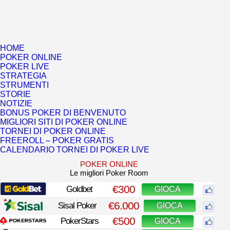
HOME
POKER ONLINE
POKER LIVE
STRATEGIA
STRUMENTI
STORIE
NOTIZIE
BONUS POKER DI BENVENUTO
MIGLIORI SITI DI POKER ONLINE
TORNEI DI POKER ONLINE
FREEROLL – POKER GRATIS
CALENDARIO TORNEI DI POKER LIVE
POKER ONLINE
Le migliori Poker Room
€300
Goldbet
GIOCA
€6.000
Sisal Poker
GIOCA
€500
PokerStars
GIOCA