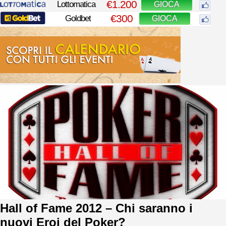
€1.200
Lottomatica
GIOCA
€300
Goldbet
GIOCA
Hall of Fame 2012 – Chi saranno i
nuovi Eroi del Poker?