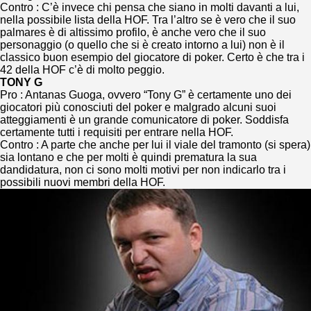
Contro : C’è invece chi pensa che siano in molti davanti a lui,
nella possibile lista della HOF. Tra l’altro se è vero che il suo
palmares è di altissimo profilo, è anche vero che il suo
personaggio (o quello che si è creato intorno a lui) non è il
classico buon esempio del giocatore di poker. Certo è che tra i
42 della HOF c’è di molto peggio.
TONY G
Pro : Antanas Guoga, ovvero “Tony G” è certamente uno dei
giocatori più conosciuti del poker e malgrado alcuni suoi
atteggiamenti è un grande comunicatore di poker. Soddisfa
certamente tutti i requisiti per entrare nella HOF.
Contro : A parte che anche per lui il viale del tramonto (si spera)
sia lontano e che per molti è quindi prematura la sua
dandidatura, non ci sono molti motivi per non indicarlo tra i
possibili nuovi membri della HOF.