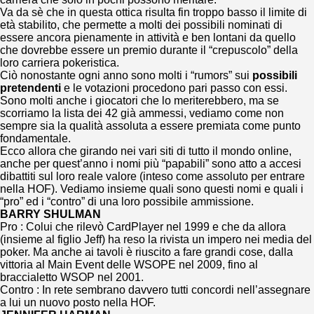
Va da sè che in questa ottica risulta fin troppo basso il limite di
età stabilito, che permette a molti dei possibili nominati di
essere ancora pienamente in attività e ben lontani da quello
che dovrebbe essere un premio durante il “crepuscolo” della
loro carriera pokeristica.
Ciò nonostante ogni anno sono molti i “rumors” sui
possibili
pretendenti
e le votazioni procedono pari passo con essi.
Sono molti anche i giocatori che lo meriterebbero, ma se
scorriamo la lista dei 42 già ammessi, vediamo come non
sempre sia la qualità assoluta a essere premiata come punto
fondamentale.
Ecco allora che girando nei vari siti di tutto il mondo online,
anche per quest’anno i nomi più “papabili” sono atto a accesi
dibattiti sul loro reale valore (inteso come assoluto per entrare
nella HOF). Vediamo insieme quali sono questi nomi e quali i
“pro” ed i “contro” di una loro possibile ammissione.
BARRY SHULMAN
Pro : Colui che rilevò CardPlayer nel 1999 e che da allora
(insieme al figlio Jeff) ha reso la rivista un impero nei media del
poker. Ma anche ai tavoli è riuscito a fare grandi cose, dalla
vittoria al Main Event delle WSOPE nel 2009, fino al
braccialetto WSOP nel 2001.
Contro : In rete sembrano davvero tutti concordi nell’assegnare
a lui un nuovo posto nella HOF.