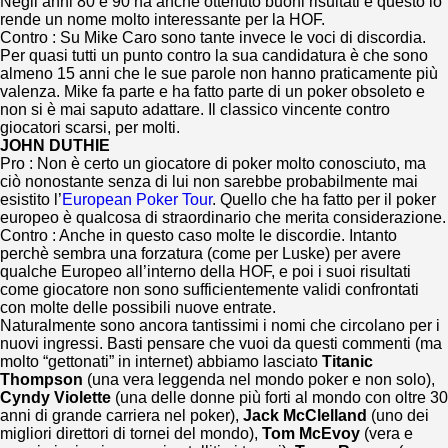
Negli anni 80 e 90 ha anche ottenuto buoni risultati e questo lo
rende un nome molto interessante per la HOF.
Contro : Su Mike Caro sono tante invece le voci di discordia.
Per quasi tutti un punto contro la sua candidatura è che sono
almeno 15 anni che le sue parole non hanno praticamente più
valenza. Mike fa parte e ha fatto parte di un poker obsoleto e
non si è mai saputo adattare. Il classico vincente contro
giocatori scarsi, per molti.
JOHN DUTHIE
Pro : Non è certo un giocatore di poker molto conosciuto, ma
ciò nonostante senza di lui non sarebbe probabilmente mai
esistito l’
European Poker Tour
. Quello che ha fatto per il poker
europeo è qualcosa di straordinario che merita considerazione.
Contro : Anche in questo caso molte le discordie. Intanto
perchè sembra una forzatura (come per Luske) per avere
qualche Europeo all’interno della HOF, e poi i suoi risultati
come giocatore non sono sufficientemente validi confrontati
con molte delle possibili nuove entrate.
Naturalmente sono ancora tantissimi i nomi che circolano per i
nuovi ingressi. Basti pensare che vuoi da questi commenti (ma
molto “gettonati” in internet) abbiamo lasciato
Titanic
Thompson
(una vera leggenda nel mondo poker e non solo),
Cyndy Violette
(una delle donne più forti al mondo con oltre 30
anni di grande carriera nel poker),
Jack McClelland
(uno dei
migliori direttori di tornei del mondo),
Tom McEvoy
(vera e