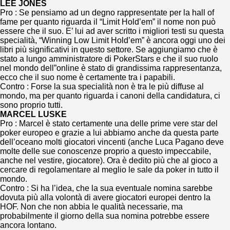
LEE JONES
Pro : Se pensiamo ad un degno rappresentate per la hall of
fame per quanto riguarda il “Limit Hold’em” il nome non può
essere che il suo. E’ lui ad aver scritto i migliori testi su questa
specialità, “Winning Low Limit Hold’em” è ancora oggi uno dei
libri più significativi in questo settore. Se aggiungiamo che è
stato a lungo amministratore di PokerStars e che il suo ruolo
nel mondo dell”online è stato di grandissima rappresentanza,
ecco che il suo nome è certamente tra i papabili.
Contro : Forse la sua specialità non è tra le più diffuse al
mondo, ma per quanto riguarda i canoni della candidatura, ci
sono proprio tutti.
MARCEL LUSKE
Pro : Marcel è stato certamente una delle prime vere star del
poker europeo e grazie a lui abbiamo anche da questa parte
dell’oceano molti giocatori vincenti (anche Luca Pagano deve
molte delle sue conoscenze proprio a questo impeccabile,
anche nel vestire, giocatore). Ora è dedito più che al gioco a
cercare di regolamentare al meglio le sale da poker in tutto il
mondo.
Contro : Si ha l’idea, che la sua eventuale nomina sarebbe
dovuta più alla volontà di avere giocatori europei dentro la
HOF. Non che non abbia le qualità necessarie, ma
probabilmente il giorno della sua nomina potrebbe essere
ancora lontano.