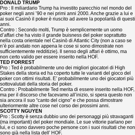
DONALD TRUMP
Pro : Il miliardario Trump ha investito parecchio nel mondo del
poker negli anni ’90 e nei primi anni 2000. Anche grazie a lui e
ai suoi Casinò il poker è riuscito ad avere la popolarità di questi
anni.
Contro : Secondo molti, Trump è semplicemente un uomo
d’affari che ha visto il grande buisness del poker soprattutto
nella costa orientale nel Casinò di Atlantic City (non a caso se
n’è poi andato non appena le cose si sono dimostrate non
sufficientemente redditizie). Il senso degli affari è ottimo, ma
non certo valido per essere inserito nella HOF.
TED FORREST
Pro : Ted è probabilmente uno dei migliori giocatori di High
Stakes della storia ed ha coperto tutte le varianti del gioco del
poker con ottimi risultati. E’ probabilmente uno dei giocatori più
sottovalutati della storia del poker.
Contro : Probabilmente Ted merita di essere inserito nella HOF,
ma per il discorso che facevamo all’inizio, si spera questo non
sia ancora il suo “canto del cigno” e che possa dimostrare
ulteriormente altre cose nel corso dei prossimi anni.
SCOTTY NGUYEN
Pro : Scotty è senza dubbio uno dei personaggi più stravaganti
(ma importanti) del poker mondiale. Le sue vittorie parlano per
lui, e ci sono davvero poche persone con i suoi risultati che non
sono già nella lista dell’ HOF.