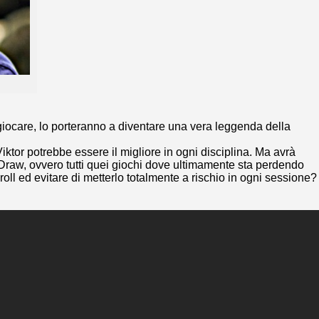
l giocare, lo porteranno a diventare una vera leggenda della
ktor potrebbe essere il migliore in ogni disciplina. Ma avrà
 Draw, ovvero tutti quei giochi dove ultimamente sta perdendo
oll ed evitare di metterlo totalmente a rischio in ogni sessione?