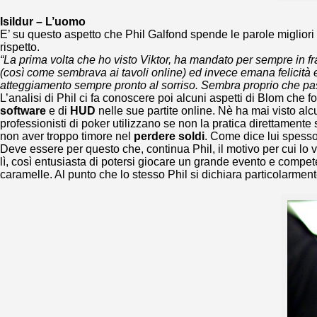
Isildur – L’uomo
E’ su questo aspetto che Phil Galfond spende le parole migliori
rispetto.
“La prima volta che ho visto Viktor, ha mandato per sempre in f
(così come sembrava ai tavoli online) ed invece emana felicità
atteggiamento sempre pronto al sorriso. Sembra proprio che passi
L’analisi di Phil ci fa conoscere poi alcuni aspetti di Blom che
software
e di
HUD
nelle sue partite online. Nè ha mai visto alc
professionisti di poker utilizzano se non la pratica direttamente s
non aver troppo timore nel
perdere soldi
. Come dice lui spesso
Deve essere per questo che, continua Phil, il motivo per cui lo
lì, così entusiasta di potersi giocare un grande evento e compet
caramelle. Al punto che lo stesso Phil si dichiara particolarmen