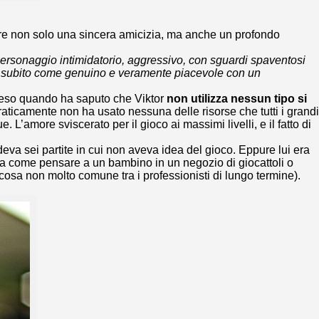
pare non solo una sincera amicizia, ma anche un profondo
 personaggio intimidatorio, aggressivo, con sguardi spaventosi
are subito come genuino e veramente piacevole con un
rpreso quando ha saputo che Viktor
non utilizza nessun tipo si
Praticamente non ha usato nessuna delle risorse che tutti i grandi
 L’amore sviscerato per il gioco ai massimi livelli, e il fatto di
va sei partite in cui non aveva idea del gioco. Eppure lui era
 Era come pensare a un bambino in un negozio di giocattoli o
(cosa non molto comune tra i professionisti di lungo termine).