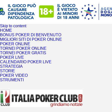
Skip to content
HOME
BONUS POKER DI BENVENUTO
MIGLIORI SITI DI POKER ONLINE
POKER ONLINE
TORNEI POKER ONLINE
TORNEI POKER GRATIS
POKER LIVE
CALENDARIO POKER LIVE
STRATEGIA
STORIE
POKER VIDEO
STRUMENTI