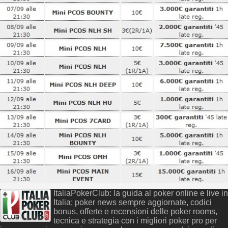
ItaliaPokerClub: la guida al poker online e live in
Italia; poker news sempre aggiornate, codici
bonus, offerte e recensioni delle poker rooms,
tecnica e strategia con i migliori poker pro per