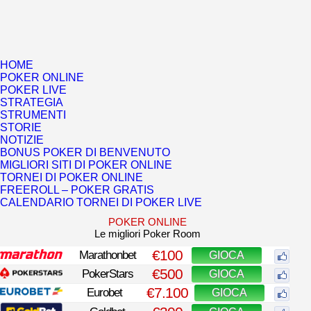
HOME
POKER ONLINE
POKER LIVE
STRATEGIA
STRUMENTI
STORIE
NOTIZIE
BONUS POKER DI BENVENUTO
MIGLIORI SITI DI POKER ONLINE
TORNEI DI POKER ONLINE
FREEROLL – POKER GRATIS
CALENDARIO TORNEI DI POKER LIVE
POKER ONLINE
Le migliori Poker Room
€100
Marathonbet
GIOCA
€500
PokerStars
GIOCA
€7.100
Eurobet
GIOCA