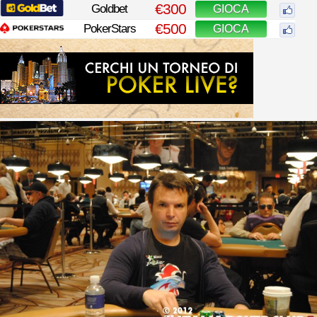
€300
Goldbet
GIOCA
€500
PokerStars
GIOCA