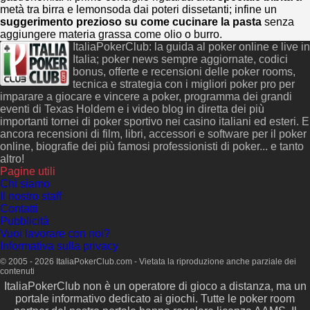
metà tra birra e lemonsoda dai poteri dissetanti; infine un
suggerimento prezioso su come cucinare la pasta
senza
aggiungere materia grassa come olio o burro.
ItaliaPokerClub: la guida al poker online e live in
Italia; poker news sempre aggiornate, codici
bonus, offerte e recensioni delle poker rooms,
tecnica e strategia con i migliori poker pro per
imparare a giocare e vincere a poker, programma dei grandi
eventi di Texas Holdem e i video blog in diretta dei più
importanti tornei di poker sportivo nei casino italiani ed esteri. E
ancora recensioni di film, libri, accessori e software per il poker
online, biografie dei più famosi professionisti di poker... e tanto
altro!
Pagine utili
Chi siamo
Il nostro staff
Contatti
Pubblicità
Vuoi lavorare con noi?
Informativa sulla privacy
© 2005 - 2026 ItaliaPokerClub.com - Vietata la riproduzione anche parziale dei
contenuti
ItaliaPokerClub non è un operatore di gioco a distanza, ma un
portale informativo dedicato ai giochi. Tutte le poker room