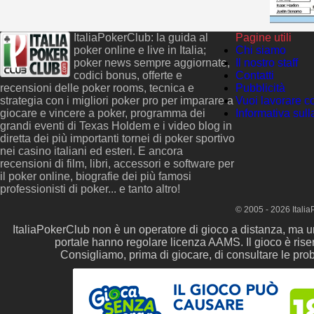
ItaliaPokerClub: la guida al
Pagine utili
poker online e live in Italia;
Chi siamo
poker news sempre aggiornate,
Il nostro staff
codici bonus, offerte e
Contatti
recensioni delle poker rooms, tecnica e
Pubblicità
strategia con i migliori poker pro per imparare a
Vuoi lavorare c
giocare e vincere a poker, programma dei
Informativa sull
grandi eventi di Texas Holdem e i video blog in
diretta dei più importanti tornei di poker sportivo
nei casino italiani ed esteri. E ancora
recensioni di film, libri, accessori e software per
il poker online, biografie dei più famosi
professionisti di poker... e tanto altro!
© 2005 - 2026 Italia
ItaliaPokerClub non è un operatore di gioco a distanza, ma un
portale hanno regolare licenza AAMS. Il gioco è ris
Consigliamo, prima di giocare, di consultare le probab