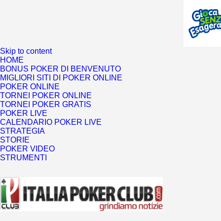
Skip to content
HOME
BONUS POKER DI BENVENUTO
MIGLIORI SITI DI POKER ONLINE
POKER ONLINE
TORNEI POKER ONLINE
TORNEI POKER GRATIS
POKER LIVE
CALENDARIO POKER LIVE
STRATEGIA
STORIE
POKER VIDEO
STRUMENTI